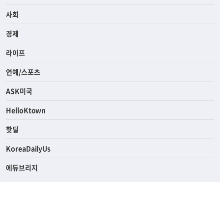
전체
사회
경제
라이프
연예/스포츠
ASK미국
HelloKtown
핫딜
KoreaDailyUs
에듀브리지
생활영어