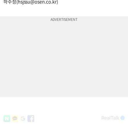
하수정(
hsjssu@osen.co.kr
)