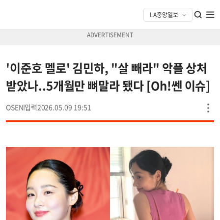
'이준호 멜로' 김민하, "살 빼라" 악플 상처
받았나..5개월만 뼈말라 됐다 [Oh!쎈 이슈]
OSEN
2026.05.09 19:51