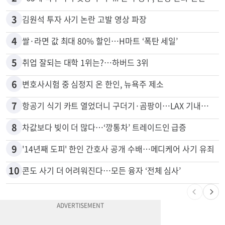
1
5주간 차 안 몰면 최대 600불 지급
2
"65세 복수국적 빗장 푸나"... 한국 정부, 연령 완화 전면 추진
3
김원석 투자 사기 논란 고발 영상 파장
4
쌀·라면 값 최대 80% 할인…H마트 ‘폭탄 세일’
5
취업 잘되는 대학 1위는?…하버드 3위
6
변호사시험 중 심정지 온 한인, 뉴욕주 제소
7
항공기 식기 카트 열었더니 구더기·곰팡이…LAX 기내식 업체 논란
8
차값보다 빚이 더 많다…‘깡통차’ 트레이드인 급증
9
'14년째 도피' 한인 간호사 공개 수배…메디케어 사기 유죄
10
콘도 사기 더 어려워진다…모든 융자 ‘전체 심사’