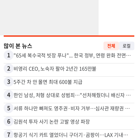
많이 본 뉴스
전체
로컬
1
"65세 복수국적 빗장 푸나"... 한국 정부, 연령 완화 전면 추진
2
비영리 CEO, 노숙자 팔아 2년간 165만불
3
5주간 차 안 몰면 최대 600불 지급
4
한인 남성, 처형 상대로 성범죄…"선처해줬더니 배신자 취급"
5
서류 하나만 빠져도 영주권·비자 거부…심사관 재량권 대폭 확대
6
김원석 투자 사기 논란 고발 영상 파장
7
항공기 식기 카트 열었더니 구더기·곰팡이…LAX 기내식 업체 논란