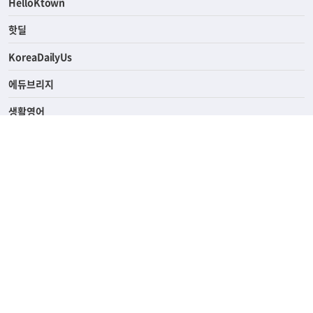
HelloKtown
핫딜
KoreaDailyUs
에듀브리지
생활영어
업소록
의료관광
해피빌리지
ABOUT
ADVERTISING
PRIVACY POLICY
TERMS OF SERVICE
윤리경영
고객센터
News Tips & Corrections
690 Wilshire Place Los Angeles, CA 90005
TEL. (213) 368-2500 FAX. (213) 389-6196
© Joongangilbo USA. All Rights Reserved.