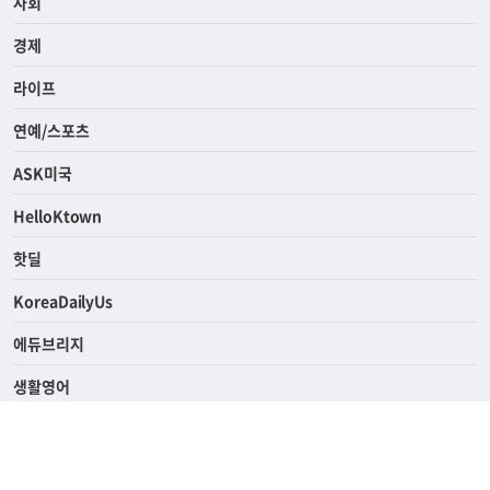
전체
사회
경제
라이프
연예/스포츠
ASK미국
HelloKtown
핫딜
KoreaDailyUs
에듀브리지
생활영어
업소록