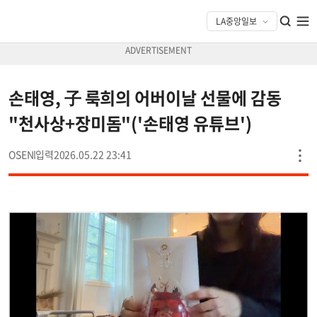
손태영, 子 룩희의 어버이날 선물에 감동
"천사상+장미돔"('손태영 유튜브')
OSEN
2026.05.22 23:41