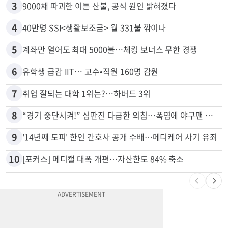
2
“로또, 이 번호 찍지 마라” 물리학자의 당첨금 높이는 비밀
3
9000채 파괴한 이튼 산불, 공식 원인 밝혀졌다
4
40만명 SSI<생활보조금> 월 331불 깎이나
5
계좌만 열어도 최대 5000불…체킹 보너스 무한 경쟁
6
유학생 급감 IIT… 교수•직원 160명 감원
7
취업 잘되는 대학 1위는?…하버드 3위
8
“경기 중단시켜!” 심판진 다급한 외침…폭염에 야구팬 쓰러졌다
9
'14년째 도피' 한인 간호사 공개 수배…메디케어 사기 유죄
10
[포커스] 메디캘 대폭 개편…자산한도 84% 축소