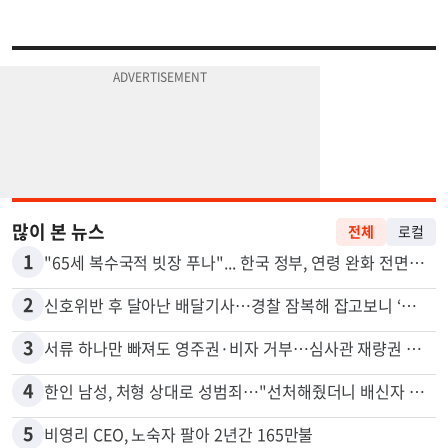
많이 본 뉴스
전체
로컬
1
"65세 복수국적 빗장 푸나"... 한국 정부, 연령 완화 전면 추진
2
신호위반 후 달아난 배달기사…경찰 잠복해 잡고보니 ‘반전’
3
서류 하나만 빠져도 영주권·비자 거부…심사관 재량권 대폭 확대
4
한인 남성, 처형 상대로 성범죄…"선처해줬더니 배신자 취급"
5
비영리 CEO, 노숙자 팔아 2년간 165만불