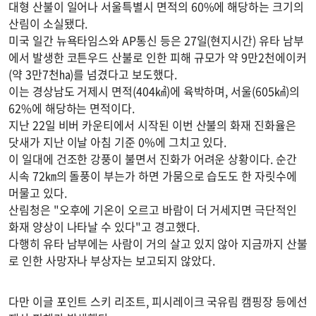
대형 산불이 일어나 서울특별시 면적의 60%에 해당하는 크기의
산림이 소실됐다.
미국 일간 뉴욕타임스와 AP통신 등은 27일(현지시간) 유타 남부
에서 발생한 코튼우드 산불로 인한 피해 규모가 약 9만2천에이커
(약 3만7천㏊)를 넘겼다고 보도했다.
이는 경상남도 거제시 면적(404㎢)에 육박하며, 서울(605㎢)의
62%에 해당하는 면적이다.
지난 22일 비버 카운티에서 시작된 이번 산불의 화재 진화율은
닷새가 지난 이날 아침 기준 0%에 그치고 있다.
이 일대에 건조한 강풍이 불면서 진화가 어려운 상황이다. 순간
시속 72㎞의 돌풍이 부는가 하면 가뭄으로 습도도 한 자릿수에
머물고 있다.
산림청은 "오후에 기온이 오르고 바람이 더 거세지면 극단적인
화재 양상이 나타날 수 있다"고 경고했다.
다행히 유타 남부에는 사람이 거의 살고 있지 않아 지금까지 산불
로 인한 사망자나 부상자는 보고되지 않았다.
다만 이글 포인트 스키 리조트, 피시레이크 국유림 캠핑장 등에선