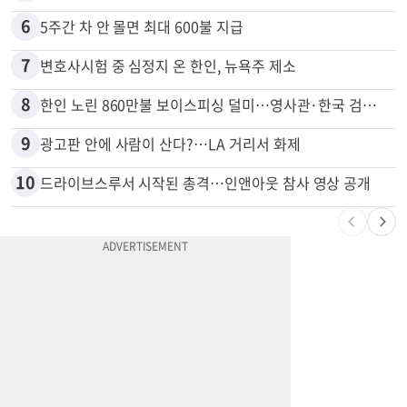
6
5주간 차 안 몰면 최대 600불 지급
7
변호사시험 중 심정지 온 한인, 뉴욕주 제소
8
한인 노린 860만불 보이스피싱 덜미…영사관·한국 검찰 사칭
9
광고판 안에 사람이 산다?…LA 거리서 화제
10
드라이브스루서 시작된 총격…인앤아웃 참사 영상 공개