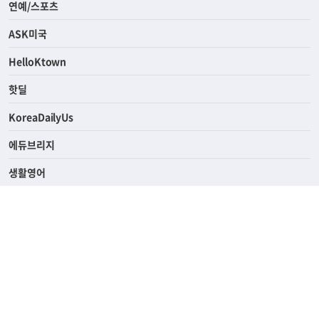
연예/스포츠
ASK미국
HelloKtown
핫딜
KoreaDailyUs
에듀브리지
생활영어
업소록
의료관광
해피빌리지
ABOUT
ADVERTISING
PRIVACY POLICY
TERMS OF SERVICE
윤리경영
고객센터
News Tips & Corrections
690 Wilshire Place Los Angeles, CA 90005