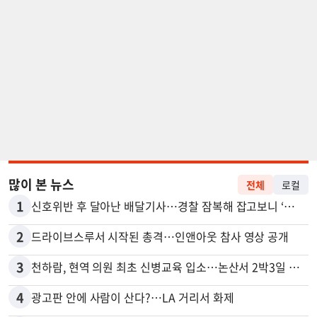
많이 본 뉴스
전체
로컬
1
신호위반 후 달아난 배달기사…경찰 잠복해 잡고보니 ‘반전’
2
드라이브스루서 시작된 총격…인앤아웃 참사 영상 공개
3
천하람, 현역 의원 최초 신병교육 입소…논산서 2박3일 생활
4
광고판 안에 사람이 산다?…LA 거리서 화제