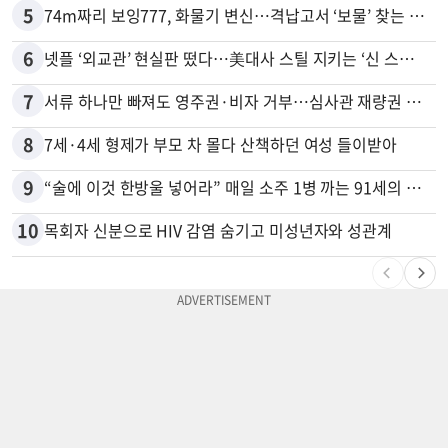
5
74m짜리 보잉777, 화물기 변신…격납고서 ‘보물’ 찾는 인천공항
6
넷플 ‘외교관’ 현실판 떴다…美대사 스틸 지키는 ‘신 스틸러’
7
서류 하나만 빠져도 영주권·비자 거부…심사관 재량권 대폭 확대
8
7세·4세 형제가 부모 차 몰다 산책하던 여성 들이받아
9
“술에 이것 한방울 넣어라” 매일 소주 1병 까는 91세의 철칙
10
목회자 신분으로 HIV 감염 숨기고 미성년자와 성관계