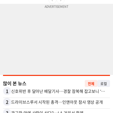
많이 본 뉴스
전체
로컬
1
신호위반 후 달아난 배달기사…경찰 잠복해 잡고보니 ‘반전’
2
드라이브스루서 시작된 총격…인앤아웃 참사 영상 공개
3
광고판 안에 사람이 산다?…LA 거리서 화제