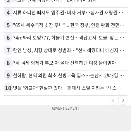
4
서류 하나만 빠져도 영주권·비자 거부…심사관 재량권 대폭 확대
5
"65세 복수국적 빗장 푸나"... 한국 정부, 연령 완화 전면 추진
6
74m짜리 보잉777, 화물기 변신…격납고서 ‘보물’ 찾는 인천공항
7
한인 남성, 처형 상대로 성범죄…"선처해줬더니 배신자 취급"
8
7세·4세 형제가 부모 차 몰다 산책하던 여성 들이받아
9
천하람, 현역 의원 최초 신병교육 입소…논산서 2박3일 생활
10
넷플 ‘외교관’ 현실판 떴다…美대사 스틸 지키는 ‘신 스틸러’