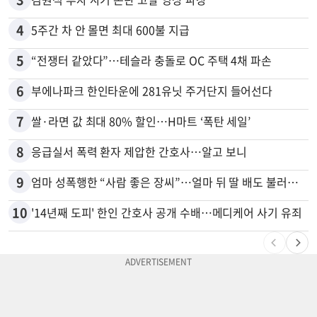
4
5주간 차 안 몰면 최대 600불 지급
5
“전쟁터 같았다”…테슬라 충돌로 OC 주택 4채 파손
6
부에나파크 한인타운에 281유닛 주거단지 들어선다
7
쌀·라면 값 최대 80% 할인…H마트 ‘폭탄 세일’
8
응급실서 폭력 환자 제압한 간호사…알고 보니
9
엄마 성폭행한 “사람 좋은 장씨”…얼마 뒤 딸 배도 불러왔다
10
'14년째 도피' 한인 간호사 공개 수배…메디케어 사기 유죄