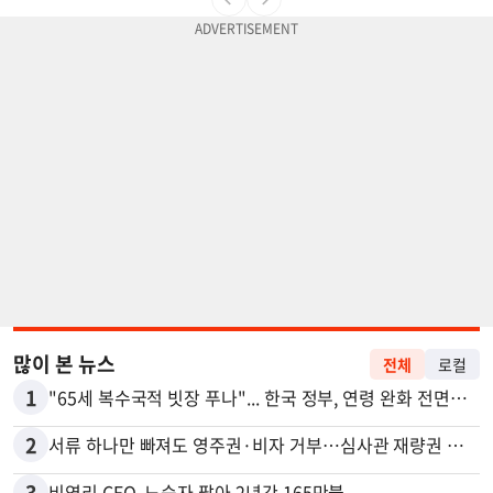
많이 본 뉴스
전체
로컬
1
"65세 복수국적 빗장 푸나"... 한국 정부, 연령 완화 전면 추진
2
서류 하나만 빠져도 영주권·비자 거부…심사관 재량권 대폭 확대
3
비영리 CEO, 노숙자 팔아 2년간 165만불