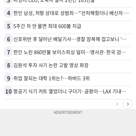
4
한인 남성, 처형 상대로 성범죄…"선처해줬더니 배신자 취급"
5
5주간 차 안 몰면 최대 600불 지급
6
신호위반 후 달아난 배달기사…경찰 잠복해 잡고보니 ‘반전’
7
한인 노린 860만불 보이스피싱 덜미…영사관·한국 검찰 사칭
8
김원석 투자 사기 논란 고발 영상 파장
9
취업 잘되는 대학 1위는?…하버드 3위
10
항공기 식기 카트 열었더니 구더기·곰팡이…LAX 기내식 업체 논란