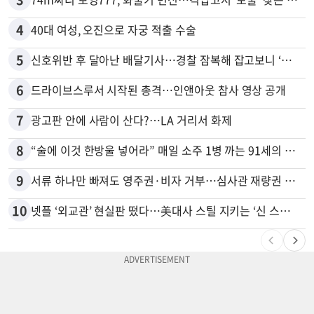
4
40대 여성, 오진으로 자궁 적출 수술
5
신호위반 후 달아난 배달기사…경찰 잠복해 잡고보니 ‘반전’
6
드라이브스루서 시작된 총격…인앤아웃 참사 영상 공개
7
광고판 안에 사람이 산다?…LA 거리서 화제
8
“술에 이것 한방울 넣어라” 매일 소주 1병 까는 91세의 철칙
9
서류 하나만 빠져도 영주권·비자 거부…심사관 재량권 대폭 확대
10
넷플 ‘외교관’ 현실판 떴다…美대사 스틸 지키는 ‘신 스틸러’