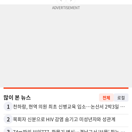
많이 본 뉴스
전체
로컬
1
천하람, 현역 의원 최초 신병교육 입소…논산서 2박3일 생활
2
목회자 신분으로 HIV 감염 숨기고 미성년자와 성관계
3
74m짜리 보잉777, 화물기 변신…격납고서 ‘보물’ 찾는 인천공항