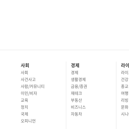
사회
경제
라
사회
경제
라이
사건사고
생활경제
건강
사람/커뮤니티
금융/증권
종교
이민/비자
재테크
여행 
교육
부동산
리빙
정치
비즈니스
문화 
국제
자동차
시니
오피니언