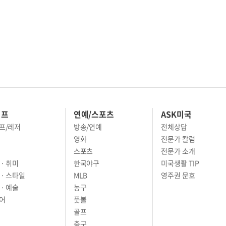
이프
연예/스포츠
ASK미국
프/레저
방송/연예
전체상담
영화
전문가 칼럼
스포츠
전문가 소개
· 취미
한국야구
미국생활 TIP
 · 스타일
MLB
영주권 문호
· 예술
농구
어
풋볼
골프
축구