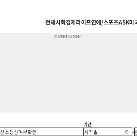
전체
사회
경제
라이프
연예/스포츠
ASK미
기간
-