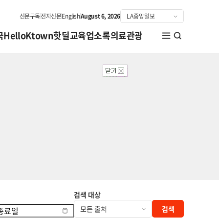
신문구독
전자신문
English
August 6, 2026
국
HelloKtown
핫딜
교육
업소록
의료관광
검색 대상
검색