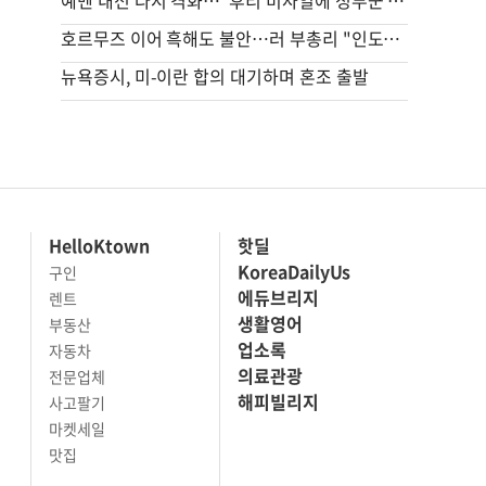
예멘 내전 다시 격화…"후티 미사일에 정부군 최소 30명 사망"
호르무즈 이어 흑해도 불안…러 부총리 "인도양 연결 철도 필요"
뉴욕증시, 미-이란 합의 대기하며 혼조 출발
HelloKtown
핫딜
KoreaDailyUs
구인
에듀브리지
렌트
생활영어
부동산
업소록
자동차
의료관광
전문업체
해피빌리지
사고팔기
마켓세일
맛집