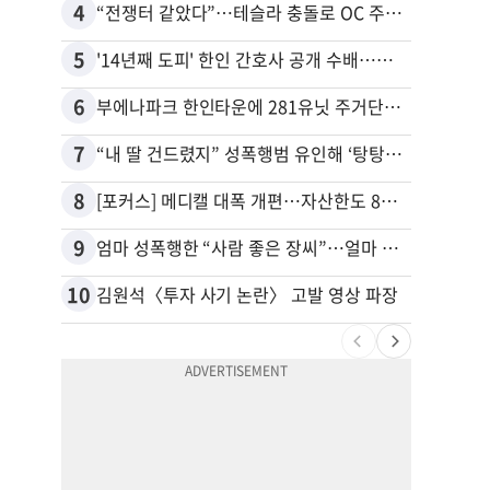
4
14
“전쟁터 같았다”…테슬라 충돌로 OC 주택 4채 파손
추방된
5
15
'14년째 도피' 한인 간호사 공개 수배…메디케어 사기 유죄
6
16
부에나파크 한인타운에 281유닛 주거단지 들어선다
7
17
“내 딸 건드렸지” 성폭행범 유인해 ‘탕탕’…아빠의 복수 결말
유학생
8
18
[포커스] 메디캘 대폭 개편…자산한도 84% 축소
9
19
엄마 성폭행한 “사람 좋은 장씨”…얼마 뒤 딸 배도 불러왔다
10
20
김원석〈투자 사기 논란〉 고발 영상 파장