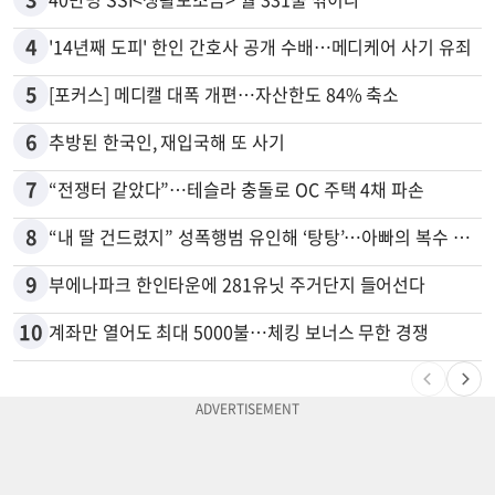
4
'14년째 도피' 한인 간호사 공개 수배…메디케어 사기 유죄
5
[포커스] 메디캘 대폭 개편…자산한도 84% 축소
6
추방된 한국인, 재입국해 또 사기
7
“전쟁터 같았다”…테슬라 충돌로 OC 주택 4채 파손
8
“내 딸 건드렸지” 성폭행범 유인해 ‘탕탕’…아빠의 복수 결말
9
부에나파크 한인타운에 281유닛 주거단지 들어선다
10
계좌만 열어도 최대 5000불…체킹 보너스 무한 경쟁