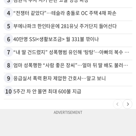
4
“전쟁터 같았다”…테슬라 충돌로 OC 주택 4채 파손
5
부에나파크 한인타운에 281유닛 주거단지 들어선다
6
40만명 SSI<생활보조금> 월 331불 깎이나
7
“내 딸 건드렸지” 성폭행범 유인해 ‘탕탕’…아빠의 복수 결말
8
엄마 성폭행한 “사람 좋은 장씨”…얼마 뒤 딸 배도 불러왔다
9
응급실서 폭력 환자 제압한 간호사…알고 보니
10
5주간 차 안 몰면 최대 600불 지급