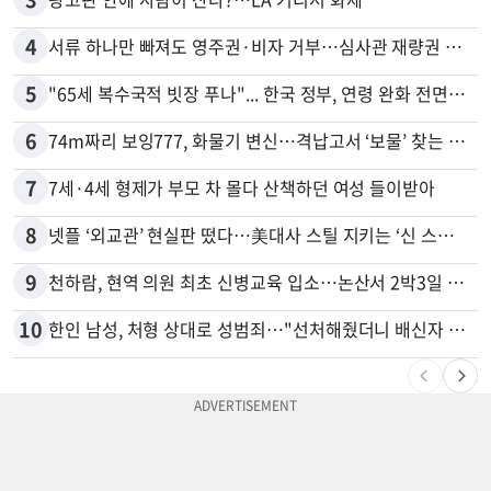
4
서류 하나만 빠져도 영주권·비자 거부…심사관 재량권 대폭 확대
5
"65세 복수국적 빗장 푸나"... 한국 정부, 연령 완화 전면 추진
6
74m짜리 보잉777, 화물기 변신…격납고서 ‘보물’ 찾는 인천공항
7
7세·4세 형제가 부모 차 몰다 산책하던 여성 들이받아
8
넷플 ‘외교관’ 현실판 떴다…美대사 스틸 지키는 ‘신 스틸러’
9
천하람, 현역 의원 최초 신병교육 입소…논산서 2박3일 생활
10
한인 남성, 처형 상대로 성범죄…"선처해줬더니 배신자 취급"