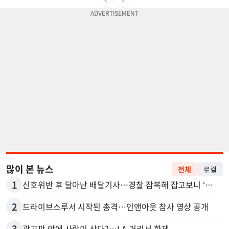
많이 본 뉴스
전체
로컬
1
신호위반 후 달아난 배달기사…경찰 잠복해 잡고보니 ‘반전’
2
드라이브스루서 시작된 총격…인앤아웃 참사 영상 공개
3
광고판 안에 사람이 산다?…LA 거리서 화제