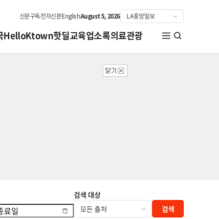
신문구독
전자신문
English
August 5, 2026
국
HelloKtown
핫딜
교육
업소록
의료관광
검색 대상
검색