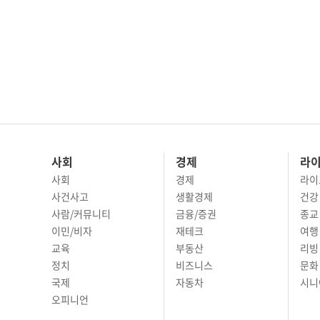
사회
경제
라
사회
경제
라이
사건사고
생활경제
건강
사람/커뮤니티
금융/증권
종교
이민/비자
재테크
여행 
교육
부동산
리빙
정치
비즈니스
문화 
국제
자동차
시니
오피니언