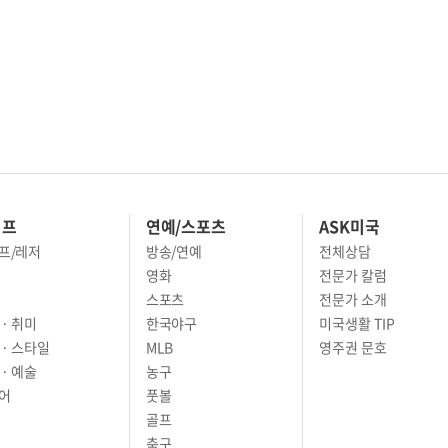
이프
연예/스포츠
ASK미국
프/레저
방송/연예
전체상담
영화
전문가 칼럼
스포츠
전문가 소개
· 취미
한국야구
미국생활 TIP
 · 스타일
MLB
영주권 문호
· 예술
농구
어
풋볼
골프
축구