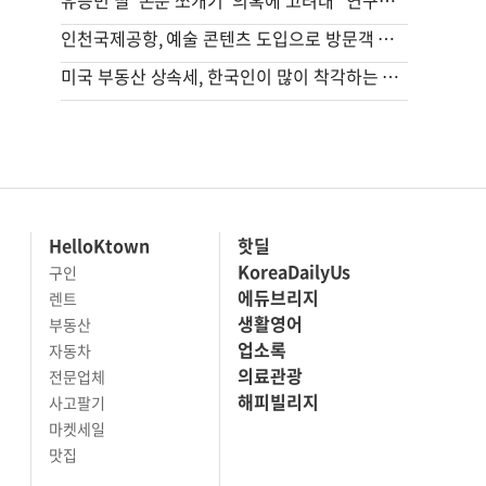
유승민 딸 ‘논문 쪼개기’ 의혹에 고려대 “연구부정행위 아냐”
인천국제공항, 예술 콘텐츠 도입으로 방문객 눈길 사로잡아
미국 부동산 상속세, 한국인이 많이 착각하는 것들 [ASK미국 상속법-박하얀 변호사]
HelloKtown
핫딜
KoreaDailyUs
구인
에듀브리지
렌트
생활영어
부동산
업소록
자동차
의료관광
전문업체
해피빌리지
사고팔기
마켓세일
맛집