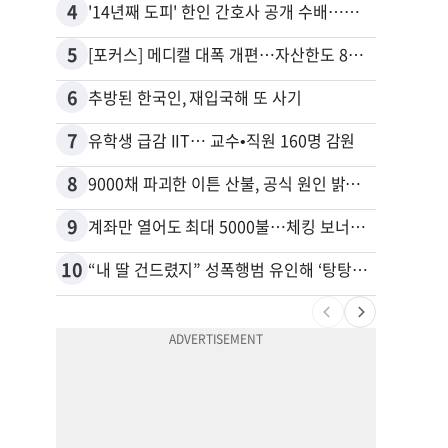
4
14
'14년째 도피' 한인 간호사 공개 수배…메디케어 사기 유죄
5
15
[포커스] 메디캘 대폭 개편…자산한도 84% 축소
6
16
추방된 한국인, 재입국해 또 사기
7
17
유학생 급감 IIT… 교수•직원 160명 감원
8
18
9000채 파괴한 이튼 산불, 공식 원인 밝혀졌다
9
19
계좌만 열어도 최대 5000불…체킹 보너스 무한 경쟁
10
20
“내 딸 건드렸지” 성폭행범 유인해 ‘탕탕’…아빠의 복수 결말