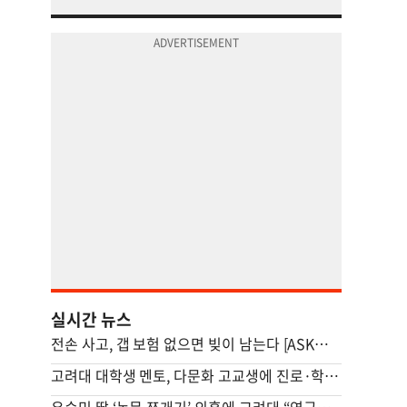
실시간 뉴스
전손 사고, 갭 보험 없으면 빚이 남는다 [ASK미국 레몬법/교통사고/상해-최미수 변호사]
고려대 대학생 멘토, 다문화 고교생에 진로·학습 맞춤 조언