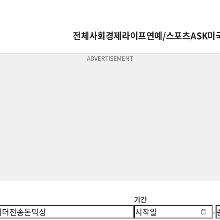
전체
사회
경제
라이프
연예/스포츠
ASK미
기간
-