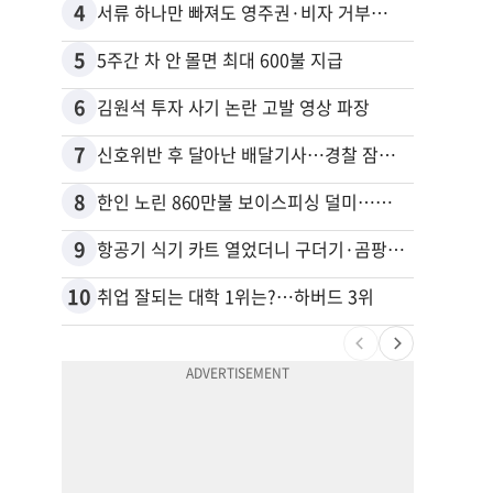
4
14
서류 하나만 빠져도 영주권·비자 거부…심사관 재량권 대폭 확대
5
15
5주간 차 안 몰면 최대 600불 지급
6
16
김원석 투자 사기 논란 고발 영상 파장
7
17
신호위반 후 달아난 배달기사…경찰 잠복해 잡고보니 ‘반전’
8
18
한인 노린 860만불 보이스피싱 덜미…영사관·한국 검찰 사칭
9
19
항공기 식기 카트 열었더니 구더기·곰팡이…LAX 기내식 업체 논란
10
20
취업 잘되는 대학 1위는?…하버드 3위