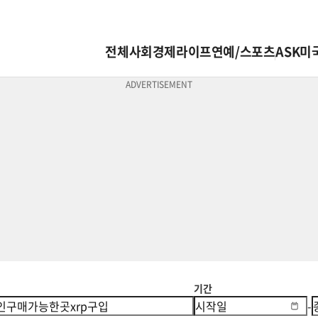
전체
사회
경제
라이프
연예/스포츠
ASK미
기간
-