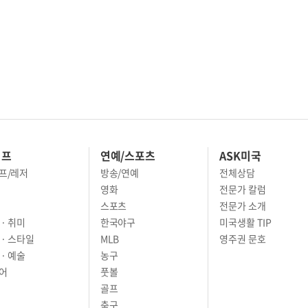
이프
연예/스포츠
ASK미국
프/레저
방송/연예
전체상담
영화
전문가 칼럼
스포츠
전문가 소개
· 취미
한국야구
미국생활 TIP
 · 스타일
MLB
영주권 문호
· 예술
농구
어
풋볼
골프
축구