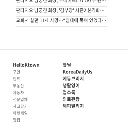
판타지오 남궁견 회장, 루네이트(LUN8) 두 번째 유럽투어 지원…글로벌 활동 확대
판타지오 남궁견 회장, '김부장' 시즌2 본격화… "흥행 신드롬 잇는다"
교회서 살던 11세 사망…“침대에 묶여 있었다” 충격 진술
HelloKtown
핫딜
KoreaDailyUs
구인
에듀브리지
렌트
생활영어
부동산
업소록
자동차
의료관광
전문업체
해피빌리지
사고팔기
마켓세일
맛집