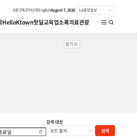
신문구독
전자신문
English
August 7, 2026
국
HelloKtown
핫딜
교육
업소록
의료관광
검색 대상
검색