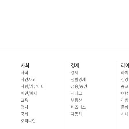
사회
경제
라
사회
경제
라이
사건사고
생활경제
건강
사람/커뮤니티
금융/증권
종교
이민/비자
재테크
여행 
교육
부동산
리빙
정치
비즈니스
문화 
국제
자동차
시니
오피니언