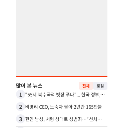
많이 본 뉴스
전체
로컬
1
11
"65세 복수국적 빗장 푸나"... 한국 정부, 연령 완화 전면 추진
2
12
비영리 CEO, 노숙자 팔아 2년간 165만불
3
13
한인 남성, 처형 상대로 성범죄…"선처해줬더니 배신자 취급"