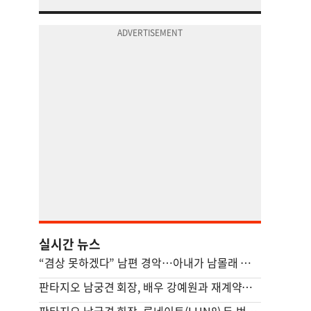
실시간 뉴스
“겸상 못하겠다” 남편 경악…아내가 남몰래 즐긴 ‘충격적 간식’ [이혼의 세계]
판타지오 남궁견 회장, 배우 강예원과 재계약…새 프로필 공개하며 활동 재개