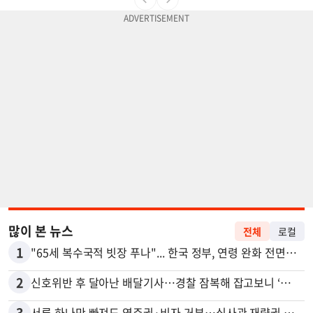
많이 본 뉴스
전체
로컬
1
"65세 복수국적 빗장 푸나"... 한국 정부, 연령 완화 전면 추진
2
신호위반 후 달아난 배달기사…경찰 잠복해 잡고보니 ‘반전’
3
서류 하나만 빠져도 영주권·비자 거부…심사관 재량권 대폭 확대