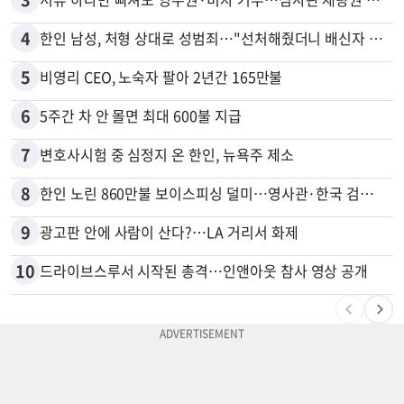
4
한인 남성, 처형 상대로 성범죄…"선처해줬더니 배신자 취급"
5
비영리 CEO, 노숙자 팔아 2년간 165만불
6
5주간 차 안 몰면 최대 600불 지급
7
변호사시험 중 심정지 온 한인, 뉴욕주 제소
8
한인 노린 860만불 보이스피싱 덜미…영사관·한국 검찰 사칭
9
광고판 안에 사람이 산다?…LA 거리서 화제
10
드라이브스루서 시작된 총격…인앤아웃 참사 영상 공개