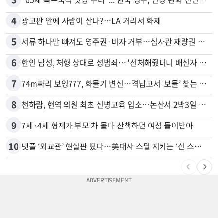
4
광고판 안에 사람이 산다?…LA 거리서 화제
5
서류 하나만 빠져도 영주권·비자 거부…심사관 재량권 대폭 확대
6
한인 남성, 처형 상대로 성범죄…"선처해줬더니 배신자 취급"
7
74m짜리 보잉777, 화물기 변신…격납고서 ‘보물’ 찾는 인천공항
8
천하람, 현역 의원 최초 신병교육 입소…논산서 2박3일 생활
9
7세·4세 형제가 부모 차 몰다 산책하던 여성 들이받아
10
넷플 ‘외교관’ 현실판 떴다…美대사 스틸 지키는 ‘신 스틸러’