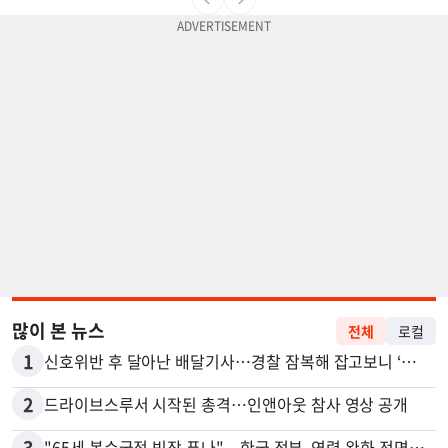
많이 본 뉴스
전체
로컬
1
신호위반 후 달아난 배달기사…경찰 잠복해 잡고보니 ‘반전’
2
드라이브스루서 시작된 총격…인앤아웃 참사 영상 공개
3
"65세 복수국적 빗장 푸나"... 한국 정부, 연령 완화 전면 추진