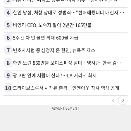
4
한인 남성, 처형 상대로 성범죄…"선처해줬더니 배신자 취급"
5
비영리 CEO, 노숙자 팔아 2년간 165만불
6
5주간 차 안 몰면 최대 600불 지급
7
변호사시험 중 심정지 온 한인, 뉴욕주 제소
8
한인 노린 860만불 보이스피싱 덜미…영사관·한국 검찰 사칭
9
광고판 안에 사람이 산다?…LA 거리서 화제
10
드라이브스루서 시작된 총격…인앤아웃 참사 영상 공개