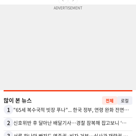
많이 본 뉴스
전체
로컬
1
"65세 복수국적 빗장 푸나"... 한국 정부, 연령 완화 전면 추진
2
신호위반 후 달아난 배달기사…경찰 잠복해 잡고보니 ‘반전’
3
서류 하나만 빠져도 영주권·비자 거부…심사관 재량권 대폭 확대