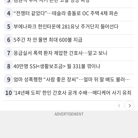
4
“전쟁터 같았다”…테슬라 충돌로 OC 주택 4채 파손
5
부에나파크 한인타운에 281유닛 주거단지 들어선다
6
5주간 차 안 몰면 최대 600불 지급
7
응급실서 폭력 환자 제압한 간호사…알고 보니
8
40만명 SSI<생활보조금> 월 331불 깎이나
9
엄마 성폭행한 “사람 좋은 장씨”…얼마 뒤 딸 배도 불러왔다
10
'14년째 도피' 한인 간호사 공개 수배…메디케어 사기 유죄