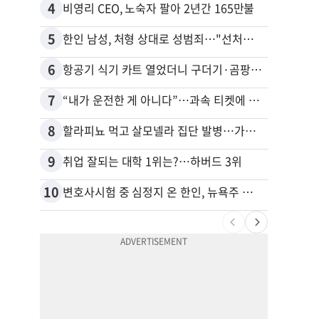
4
14
비영리 CEO, 노숙자 팔아 2년간 165만불
5
15
한인 남성, 처형 상대로 성범죄…"선처해줬더니 배신자 취급"
6
16
항공기 식기 카트 열었더니 구더기·곰팡이…LAX 기내식 업체 논란
7
17
“내가 운전한 게 아니다”…과속 티켓에 오토파일럿 탓한 운전자
8
18
할라피뇨 먹고 살모넬라 집단 발병…가주 등 27개 주 확산
9
19
취업 잘되는 대학 1위는?…하버드 3위
10
20
변호사시험 중 심정지 온 한인, 뉴욕주 제소