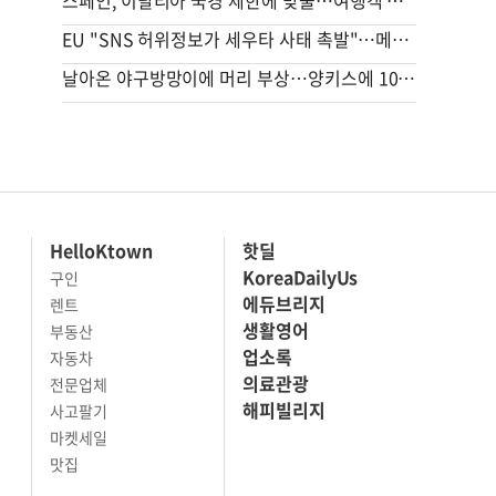
스페인, 이탈리아 국경 제한에 맞불…여행객 한달동안 검문
EU "SNS 허위정보가 세우타 사태 촉발"…메타·틱톡에 대응 촉구
날아온 야구방망이에 머리 부상…양키스에 1000만불 소송
HelloKtown
핫딜
KoreaDailyUs
구인
에듀브리지
렌트
생활영어
부동산
업소록
자동차
의료관광
전문업체
해피빌리지
사고팔기
마켓세일
맛집