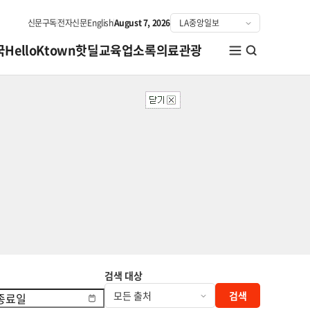
신문구독
전자신문
English
August 7, 2026
국
HelloKtown
핫딜
교육
업소록
의료관광
검색 대상
검색