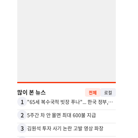
많이 본 뉴스
전체
로컬
1
11
"65세 복수국적 빗장 푸나"... 한국 정부, 연령 완화 전면 추진
2
12
5주간 차 안 몰면 최대 600불 지급
3
13
김원석 투자 사기 논란 고발 영상 파장