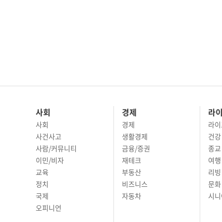
사회
경제
라
사회
경제
라이
사건사고
생활경제
건강
사람/커뮤니티
금융/증권
종교
이민/비자
재테크
여행 
교육
부동산
리빙
정치
비즈니스
문화 
국제
자동차
시니
오피니언