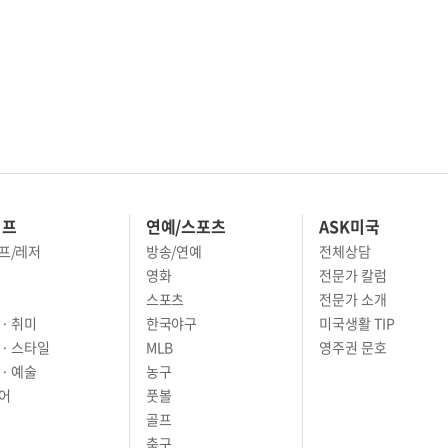
이프
연예/스포츠
ASK미국
프/레저
방송/연예
전체상담
영화
전문가 칼럼
스포츠
전문가 소개
· 취미
한국야구
미국생활 TIP
 · 스타일
MLB
영주권 문호
· 예술
농구
어
풋볼
골프
축구