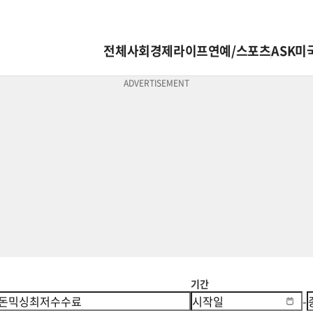
전체
사회
경제
라이프
연예/스포츠
ASK미
기간
-