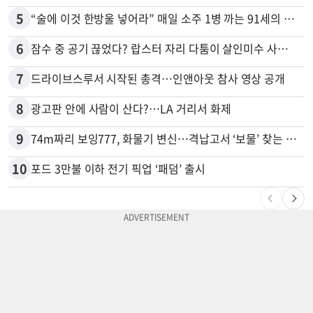
5
“술에 이것 한방울 넣어라” 매일 소주 1병 까는 91세의 철칙
6
잠수 중 공기 끊었다? 랍스터 자리 다툼이 살인미수 사건으로
7
드라이브스루서 시작된 총격…인앤아웃 참사 영상 공개
8
광고판 안에 사람이 산다?…LA 거리서 화제
9
74m짜리 보잉777, 화물기 변신…격납고서 ‘보물’ 찾는 인천공항
10
포드 3만불 이하 전기 픽업 ‘패덤’ 출시