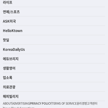
라이프
연예/스포츠
ASK미국
HelloKtown
핫딜
KoreaDailyUs
에듀브리지
생활영어
업소록
의료관광
해피빌리지
ABOUT
ADVERTISING
PRIVACY POLICY
TERMS OF SERVICE
윤리경영
고객센터