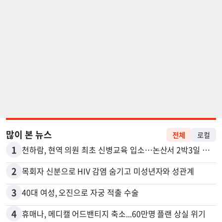
많이 본 뉴스
전체
로컬
1
천하람, 현역 의원 최초 신병교육 입소…논산서 2박3일 생활
2
목회자 신분으로 HIV 감염 숨기고 미성년자와 성관계
3
40대 여성, 오진으로 자궁 적출 수술
4
휴매나, 메디캘 어드밴티지 축소...60만명 플랜 상실 위기