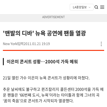
'맨발의 디바' 뉴욕 공연에 팬들 열광
New York
2011.01.21 19:19
이은미 콘서트 성황…2000석 가득 메워
21일 열린 가수 이은미 뉴욕 콘서트가 성황리에 마쳤다.
추운 날씨에도 불구하고 퀸즈칼리지 콜든센터 2000석을 가득 메
운 팬들은 ‘66번째 도시, 뉴욕’이라는 타이틀과 함께 그녀의 곡
‘꿈의 죽음’으로 콘서트가 시작되자 열광했다.