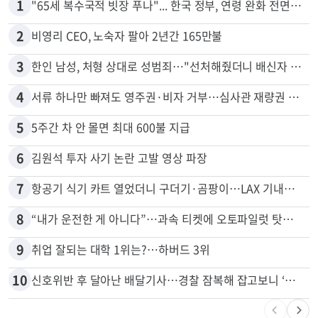
1
"65세 복수국적 빗장 푸나"... 한국 정부, 연령 완화 전면 추진
2
비영리 CEO, 노숙자 팔아 2년간 165만불
3
한인 남성, 처형 상대로 성범죄…"선처해줬더니 배신자 취급"
4
서류 하나만 빠져도 영주권·비자 거부…심사관 재량권 대폭 확대
5
5주간 차 안 몰면 최대 600불 지급
6
김원석 투자 사기 논란 고발 영상 파장
7
항공기 식기 카트 열었더니 구더기·곰팡이…LAX 기내식 업체 논란
8
“내가 운전한 게 아니다”…과속 티켓에 오토파일럿 탓한 운전자
9
취업 잘되는 대학 1위는?…하버드 3위
10
신호위반 후 달아난 배달기사…경찰 잠복해 잡고보니 ‘반전’