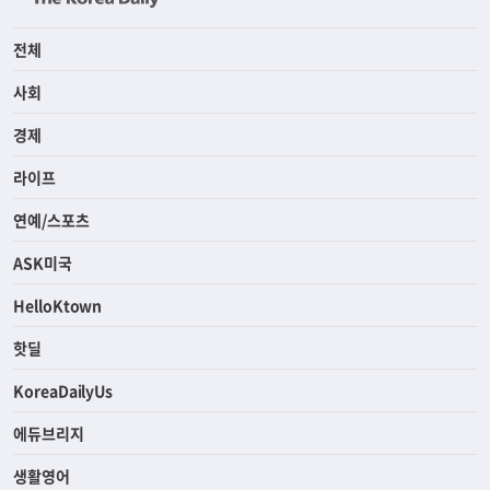
전체
사회
경제
라이프
연예/스포츠
ASK미국
HelloKtown
핫딜
KoreaDailyUs
에듀브리지
생활영어