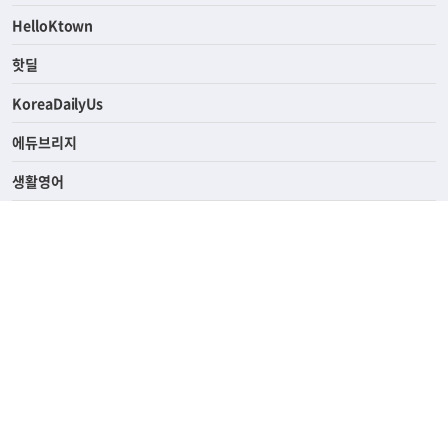
HelloKtown
핫딜
KoreaDailyUs
에듀브리지
생활영어
업소록
의료관광
해피빌리지
ABOUT
ADVERTISING
PRIVACY POLICY
TERMS OF SERVICE
윤리경영
고객센터
News Tips & Corrections
690 Wilshire Place Los Angeles, CA 90005
TEL. (213) 368-2500 FAX. (213) 389-6196
© Joongangilbo USA. All Rights Reserved.