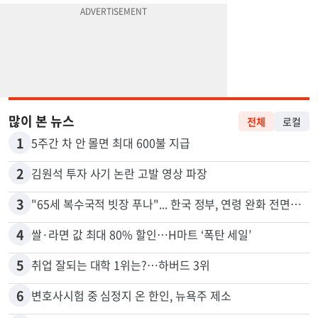
많이 본 뉴스
전체
로컬
1
5주간 차 안 몰면 최대 600불 지급
2
김원석 투자 사기 논란 고발 영상 파장
3
"65세 복수국적 빗장 푸나"... 한국 정부, 연령 완화 전면 추진
4
쌀·라면 값 최대 80% 할인…H마트 ‘폭탄 세일’
5
취업 잘되는 대학 1위는?…하버드 3위
6
변호사시험 중 심정지 온 한인, 뉴욕주 제소