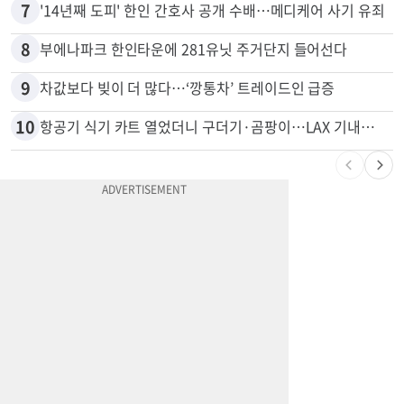
7
'14년째 도피' 한인 간호사 공개 수배…메디케어 사기 유죄
8
부에나파크 한인타운에 281유닛 주거단지 들어선다
9
차값보다 빚이 더 많다…‘깡통차’ 트레이드인 급증
10
항공기 식기 카트 열었더니 구더기·곰팡이…LAX 기내식 업체 논란