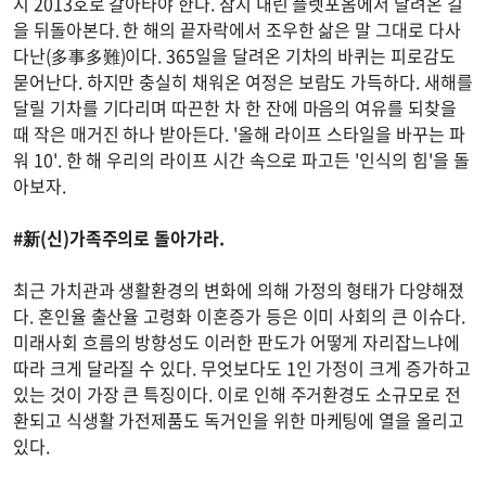
시 2013호로 갈아타야 한다. 잠시 내린 플렛포옴에서 달려온 길
을 뒤돌아본다. 한 해의 끝자락에서 조우한 삶은 말 그대로 다사
다난(多事多難)이다. 365일을 달려온 기차의 바퀴는 피로감도
묻어난다. 하지만 충실히 채워온 여정은 보람도 가득하다. 새해를
달릴 기차를 기다리며 따끈한 차 한 잔에 마음의 여유를 되찾을
때 작은 매거진 하나 받아든다. '올해 라이프 스타일을 바꾸는 파
워 10'. 한 해 우리의 라이프 시간 속으로 파고든 '인식의 힘'을 돌
아보자.
#新(신)가족주의로 돌아가라.
최근 가치관과 생활환경의 변화에 의해 가정의 형태가 다양해졌
다. 혼인율 출산율 고령화 이혼증가 등은 이미 사회의 큰 이슈다.
미래사회 흐름의 방향성도 이러한 판도가 어떻게 자리잡느냐에
따라 크게 달라질 수 있다. 무엇보다도 1인 가정이 크게 증가하고
있는 것이 가장 큰 특징이다. 이로 인해 주거환경도 소규모로 전
환되고 식생활 가전제품도 독거인을 위한 마케팅에 열을 올리고
있다.