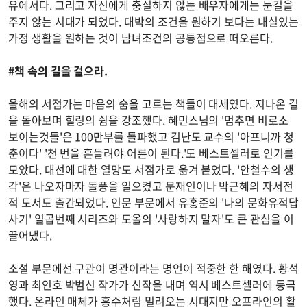
유에서다. 그리고 자신에게 충실하지 않는 배우자에게는 눈길을
주지 않는 시대가 되었다. 대박의 조건을 원하기 보다는 내실있는
가정 생활을 원하는 것이 남녀조건의 공통점으로 떠오른다.
#책 속의 길을 걸으라.
올해의 서점가는 마음의 숨을 고르는 책들이 대세였다. 지나온 길
을 돌아보며 힐링의 쉼을 강조했다. 혜민스님의 '멈추면 비로소
보이는것들'은 100만부를 돌파했고 김난도 교수의 '아프니까 청
춘이다' '천 번을 흔들려야 어른이 된다.'도 베스트셀러로 인기를
모았다. 대선에 대한 열망도 서점가로 옮겨 붙었다. '안철수의 생
각'은 나오자마자 돌풍을 일으켰고 문재인이나 박근혜의 자서전
적 도서도 출간되었다. 인문 부문에서 유홍준의 '나의 문화유적답
사기' 일곱번째 시리즈와 도올의 '사랑하지 말자'도 큰 관심을 이
끌어냈다.
소설 부문에선 구관이 명관이라는 명언이 적중한 한 해였다. 황석
영과 최인호 박범신 작가가 신작을 내며 역시 베스트셀러에 등극
했다. 온라인 매체가 홍수처럼 밀려오는 시대지만 오프라인의 활