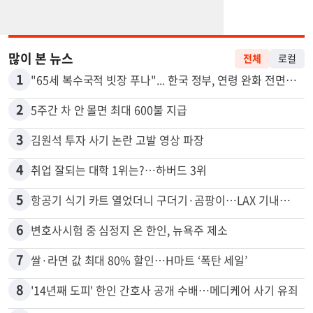
많이 본 뉴스
전체
로컬
1
"65세 복수국적 빗장 푸나"... 한국 정부, 연령 완화 전면 추진
2
5주간 차 안 몰면 최대 600불 지급
3
김원석 투자 사기 논란 고발 영상 파장
4
취업 잘되는 대학 1위는?…하버드 3위
5
항공기 식기 카트 열었더니 구더기·곰팡이…LAX 기내식 업체 논란
6
변호사시험 중 심정지 온 한인, 뉴욕주 제소
7
쌀·라면 값 최대 80% 할인…H마트 ‘폭탄 세일’