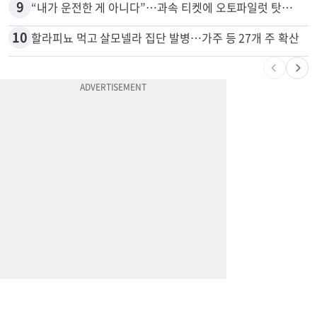
8
'14년째 도피' 한인 간호사 공개 수배…메디케어 사기 유죄
9
“내가 운전한 게 아니다”…과속 티켓에 오토파일럿 탓한 운전자
10
할라피뇨 먹고 살모넬라 집단 발병…가주 등 27개 주 확산