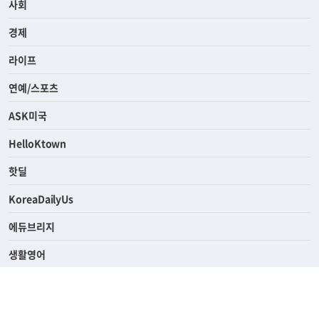
사회
경제
라이프
연예/스포츠
ASK미국
HelloKtown
핫딜
KoreaDailyUs
에듀브리지
생활영어
업소록
의료관광