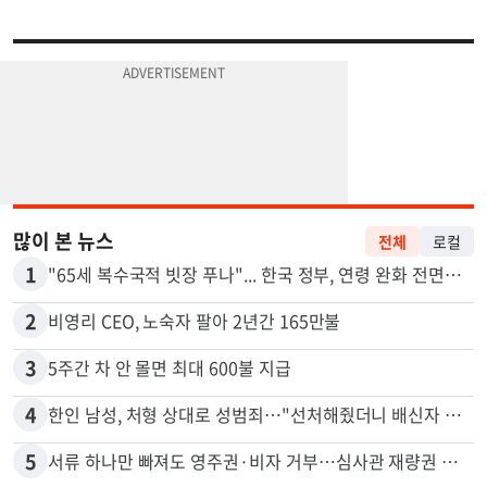
많이 본 뉴스
전체
로컬
1
"65세 복수국적 빗장 푸나"... 한국 정부, 연령 완화 전면 추진
2
비영리 CEO, 노숙자 팔아 2년간 165만불
3
5주간 차 안 몰면 최대 600불 지급
4
한인 남성, 처형 상대로 성범죄…"선처해줬더니 배신자 취급"
5
서류 하나만 빠져도 영주권·비자 거부…심사관 재량권 대폭 확대