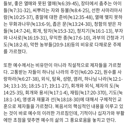
들보, 좋은 열매와 못된 열매(눅6:39-45), 장터에서 춤추는 아이
들(눅7:31-32), 씨뿌리는 자와 등불(눅8:4-25), 선한 사마리아사
람(눅10:25-37), 종말에 대한 준비(눅12:35-48), 열매 맺지 못하
는 무화과나무(눅13:6-9), 좁은 문(눅13:24-30), 청함의 받은 자
들(눅14:7-24), 회개, 탕자(눅15:3-32), 청지기(눅16:1-13), 부자
와 나사로(눅16:19-31), 무익한 종(눅17:6-10), 과부의 간청과 기
도(눅18:2-8), 악한 농부들(20:9-18)등의 비유로 다채로운 주제
를 가르쳤다.
또한 예수께서는 비유만이 아니라 직설적으로 제자들을 가르쳤
다. 고통받는 자들이 하나님 나라의 주인(눅6:20-22), 원수를 사
랑하라(눅6:27-38), 외식, 탐욕, 성령, 염려, 하나님 나라(눅12:1-
34; 13:1-35; 18:15-17; 19:11-27), 회개와 외식, 제자의 도(눅
14:25-35), 회개와 용서(눅17:1-4), 재림(눅17:20-370), 기도(눅
18:1-14), 영생과 재물과 선(눅18:18-30)에 대해서 구체적인 교
훈으로 제자들을 가르쳤다. 복음서의 핵심적인 내용을 이루고 있
는 것이 바로 예수의 이러한 가르침인데, 기적이나 십자가와 부활
에만 초점을 맞추면 예수의 삶의 그 풍요로움을 놓치고 만다.