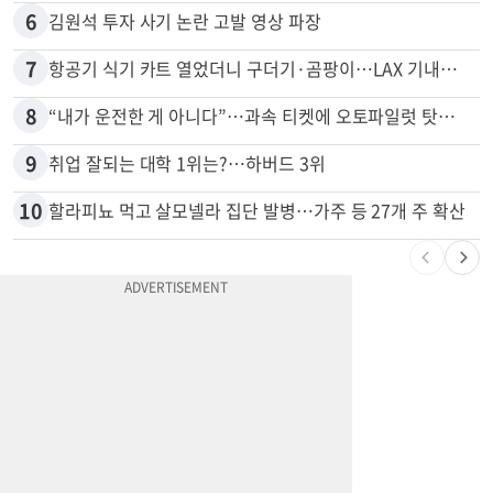
6
김원석 투자 사기 논란 고발 영상 파장
7
항공기 식기 카트 열었더니 구더기·곰팡이…LAX 기내식 업체 논란
8
“내가 운전한 게 아니다”…과속 티켓에 오토파일럿 탓한 운전자
9
취업 잘되는 대학 1위는?…하버드 3위
10
할라피뇨 먹고 살모넬라 집단 발병…가주 등 27개 주 확산