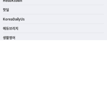
HelloKtown
핫딜
KoreaDailyUs
에듀브리지
생활영어
업소록
의료관광
해피빌리지
ABOUT
ADVERTISING
PRIVACY POLICY
TERMS OF SERVICE
윤리경영
고객센터
News Tips & Corrections
690 Wilshire Place Los Angeles, CA 90005
TEL. (213) 368-2500 FAX. (213) 389-6196
© Joongangilbo USA. All Rights Reserved.