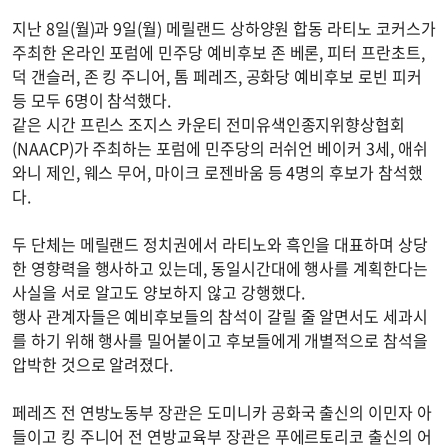
지난 8일(월)과 9일(월) 메릴랜드 상하양원 합동 라티노 코커스가
주최한 온라인 포럼에 민주당 예비후보 존 베론, 피터 프란초트,
덕 갠슬러, 존 킹 주니어, 톰 페레즈, 공화당 예비후보 로빈 피커
등 모두 6명이 참석했다.
같은 시간 프린스 조지스 카운티 전미유색인종지위향상협회
(NAACP)가 주최하는 포럼에 민주당의 러쉬언 베이커 3세, 애쉬
와니 제인, 웨스 무어, 마이크 로젠바움 등 4명의 후보가 참석했
다.
두 단체는 메릴랜드 정치권에서 라티노와 흑인을 대표하며 상당
한 영향력을 행사하고 있는데, 동일시간대에 행사를 계획한다는
사실을 서로 알고도 양보하지 않고 강행했다.
행사 관계자들은 예비후보들의 참석이 갈릴 줄 알면서도 세과시
를 하기 위해 행사를 밀어붙이고 후보들에게 개별적으로 참석을
압박한 것으로 알려졌다.
페레즈 전 연방노동부 장관은 도미니카 공화국 출신의 이민자 아
들이고 킹 주니어 전 연방교육부 장관은 푸에르토리코 출신의 어