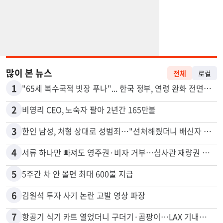
많이 본 뉴스
전체
로컬
1
"65세 복수국적 빗장 푸나"... 한국 정부, 연령 완화 전면 추진
2
비영리 CEO, 노숙자 팔아 2년간 165만불
3
한인 남성, 처형 상대로 성범죄…"선처해줬더니 배신자 취급"
4
서류 하나만 빠져도 영주권·비자 거부…심사관 재량권 대폭 확대
5
5주간 차 안 몰면 최대 600불 지급
6
김원석 투자 사기 논란 고발 영상 파장
7
항공기 식기 카트 열었더니 구더기·곰팡이…LAX 기내식 업체 논란