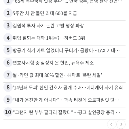
많이 본 뉴스
전체
로컬
1
"65세 복수국적 빗장 푸나"... 한국 정부, 연령 완화 전면 추진
2
5주간 차 안 몰면 최대 600불 지급
3
김원석 투자 사기 논란 고발 영상 파장
4
취업 잘되는 대학 1위는?…하버드 3위
5
항공기 식기 카트 열었더니 구더기·곰팡이…LAX 기내식 업체 논란
6
변호사시험 중 심정지 온 한인, 뉴욕주 제소
7
쌀·라면 값 최대 80% 할인…H마트 ‘폭탄 세일’
8
'14년째 도피' 한인 간호사 공개 수배…메디케어 사기 유죄
9
“내가 운전한 게 아니다”…과속 티켓에 오토파일럿 탓한 운전자
10
“그랜저 탄 부부 팔다리 잘랐다”…핑크 살인공장 충격 실체