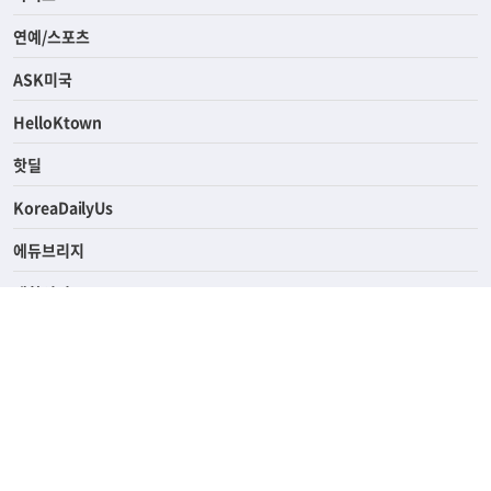
연예/스포츠
ASK미국
HelloKtown
핫딜
KoreaDailyUs
에듀브리지
생활영어
업소록
의료관광
해피빌리지
ABOUT
ADVERTISING
PRIVACY POLICY
TERMS OF SERVICE
윤리경영
고객센터
News Tips & Corrections