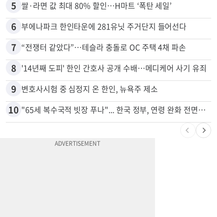
5
쌀·라면 값 최대 80% 할인…H마트 ‘폭탄 세일’
6
부에나파크 한인타운에 281유닛 주거단지 들어선다
7
“전쟁터 같았다”…테슬라 충돌로 OC 주택 4채 파손
8
'14년째 도피' 한인 간호사 공개 수배…메디케어 사기 유죄
9
변호사시험 중 심정지 온 한인, 뉴욕주 제소
10
"65세 복수국적 빗장 푸나"... 한국 정부, 연령 완화 전면 추진