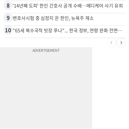
7
“전쟁터 같았다”…테슬라 충돌로 OC 주택 4채 파손
8
'14년째 도피' 한인 간호사 공개 수배…메디케어 사기 유죄
9
변호사시험 중 심정지 온 한인, 뉴욕주 제소
10
"65세 복수국적 빗장 푸나"... 한국 정부, 연령 완화 전면 추진