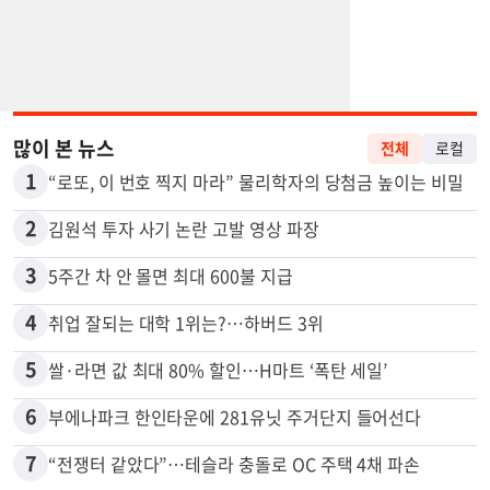
많이 본 뉴스
전체
로컬
1
“로또, 이 번호 찍지 마라” 물리학자의 당첨금 높이는 비밀
2
김원석 투자 사기 논란 고발 영상 파장
3
5주간 차 안 몰면 최대 600불 지급
4
취업 잘되는 대학 1위는?…하버드 3위
5
쌀·라면 값 최대 80% 할인…H마트 ‘폭탄 세일’
6
부에나파크 한인타운에 281유닛 주거단지 들어선다