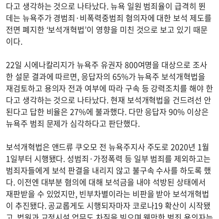
다고 생각하는 것으로 나타났다. 뉴욕 일원 범죄율이 급격히 뛴
데는 뉴욕주가 경범죄·비폭력중범죄 혐의자에 대한 보석 제도를
전면 폐지한 ‘보석개혁법’이 영향을 미친 것으로 보고 있기 때문
이다.
22일 시에나칼리지가 뉴욕주 유권자 800여명을 대상으로 조사
한 설문 결과에 따르면, 응답자의 65%가 뉴욕주 보석개혁법을
재검토하고 용의자 전과 여부에 따라 구속 등 강력조치를 해야 한
다고 생각하는 것으로 나타났다. 현재 보석개혁법을 건드려선 안
된다고 답한 비율은 27%에 불과했다. 다만 응답자 90% 이상은
뉴욕주 범죄 문제가 심각하다고 판단했다.
보석개혁법은 앤드류 쿠오모 전 뉴욕주지사 주도로 2020년 1월
1일부터 시행됐다. 성범죄·가정폭력 등 일부 범죄를 제외하고는
범죄자들에게 보석 판결을 내리지 않고 불구속 수사를 하도록 했
다. 이전엔 대부분 혐의에 대해 보석금을 내야 석방된 상태에서
재판받을 수 있었지만, 빈부차별이라는 비판을 받아 보석개혁법
이 추진됐다. 공교롭게도 시행되자마자 코로나19 확산이 시작됐
고, 법원과 교정시설 업무도 차질을 빚으며 웬만한 범죄 용의자는