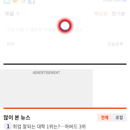
많이 본 뉴스
전체
로컬
1
취업 잘되는 대학 1위는?…하버드 3위