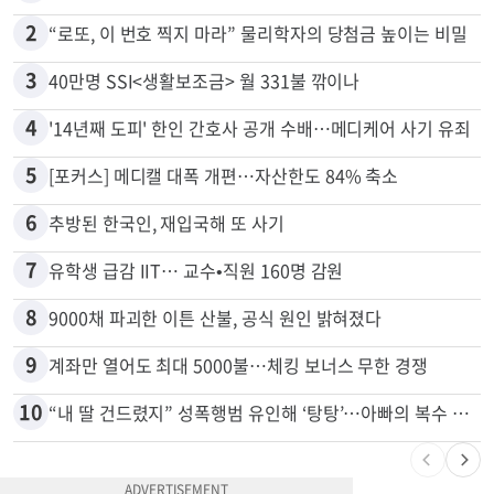
2
“로또, 이 번호 찍지 마라” 물리학자의 당첨금 높이는 비밀
3
40만명 SSI<생활보조금> 월 331불 깎이나
4
'14년째 도피' 한인 간호사 공개 수배…메디케어 사기 유죄
5
[포커스] 메디캘 대폭 개편…자산한도 84% 축소
6
추방된 한국인, 재입국해 또 사기
7
유학생 급감 IIT… 교수•직원 160명 감원
8
9000채 파괴한 이튼 산불, 공식 원인 밝혀졌다
9
계좌만 열어도 최대 5000불…체킹 보너스 무한 경쟁
10
“내 딸 건드렸지” 성폭행범 유인해 ‘탕탕’…아빠의 복수 결말