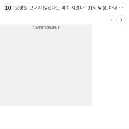
9
천하람, 현역 의원 최초 신병교육 입소…논산서 2박3일 생활
10
“요양원 보내지 않겠다는 약속 지켰다” 91세 남성, 아내 살해 혐의