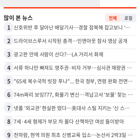
많이 본 뉴스
전체
로컬
1
신호위반 후 달아난 배달기사…경찰 잠복해 잡고보니 ‘반전’
2
드라이브스루서 시작된 총격…인앤아웃 참사 영상 공개
3
광고판 안에 사람이 산다?…LA 거리서 화제
4
서류 하나만 빠져도 영주권·비자 거부…심사관 재량권 대폭 확대
5
"65세 복수국적 빗장 푸나"... 한국 정부, 연령 완화 전면 추진
6
74m짜리 보잉777, 화물기 변신…격납고서 ‘보물’ 찾는 인천공항
7
넷플 ‘외교관’ 현실판 떴다…美대사 스틸 지키는 ‘신 스틸러’
8
7세·4세 형제가 부모 차 몰다 산책하던 여성 들이받아