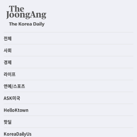
전체
사회
경제
라이프
연예/스포츠
ASK미국
HelloKtown
핫딜