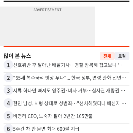
많이 본 뉴스
전체
로컬
1
신호위반 후 달아난 배달기사…경찰 잠복해 잡고보니 ‘반전’
2
"65세 복수국적 빗장 푸나"... 한국 정부, 연령 완화 전면 추진
3
서류 하나만 빠져도 영주권·비자 거부…심사관 재량권 대폭 확대
4
한인 남성, 처형 상대로 성범죄…"선처해줬더니 배신자 취급"
5
비영리 CEO, 노숙자 팔아 2년간 165만불