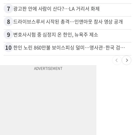
6
5주간 차 안 몰면 최대 600불 지급
7
광고판 안에 사람이 산다?…LA 거리서 화제
8
드라이브스루서 시작된 총격…인앤아웃 참사 영상 공개
9
변호사시험 중 심정지 온 한인, 뉴욕주 제소
10
한인 노린 860만불 보이스피싱 덜미…영사관·한국 검찰 사칭