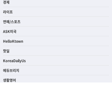
경제
라이프
연예/스포츠
ASK미국
HelloKtown
핫딜
KoreaDailyUs
에듀브리지
생활영어
업소록
의료관광
해피빌리지