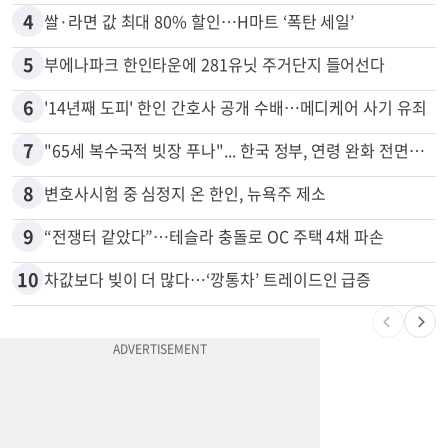
4
쌀·라면 값 최대 80% 할인…H마트 ‘폭탄 세일’
5
부에나파크 한인타운에 281유닛 주거단지 들어선다
6
'14년째 도피' 한인 간호사 공개 수배…메디케어 사기 유죄
7
"65세 복수국적 빗장 푸나"... 한국 정부, 연령 완화 전면 추진
8
변호사시험 중 심정지 온 한인, 뉴욕주 제소
9
“전쟁터 같았다”…테슬라 충돌로 OC 주택 4채 파손
10
차값보다 빚이 더 많다…‘깡통차’ 트레이드인 급증