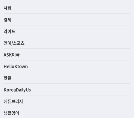
사회
경제
라이프
연예/스포츠
ASK미국
HelloKtown
핫딜
KoreaDailyUs
에듀브리지
생활영어
업소록