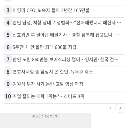
3
비영리 CEO, 노숙자 팔아 2년간 165만불
4
한인 남성, 처형 상대로 성범죄…"선처해줬더니 배신자 취급"
5
신호위반 후 달아난 배달기사…경찰 잠복해 잡고보니 ‘반전’
6
5주간 차 안 몰면 최대 600불 지급
7
한인 노린 860만불 보이스피싱 덜미…영사관·한국 검찰 사칭
8
변호사시험 중 심정지 온 한인, 뉴욕주 제소
9
김원석 투자 사기 논란 고발 영상 파장
10
취업 잘되는 대학 1위는?…하버드 3위