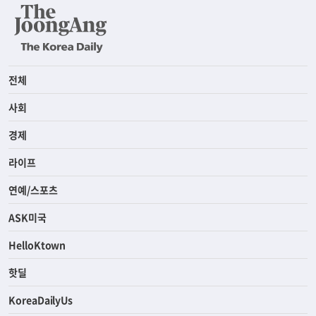
전체
사회
경제
라이프
연예/스포츠
ASK미국
HelloKtown
핫딜
KoreaDailyUs