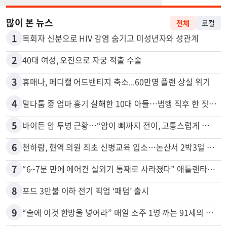
많이 본 뉴스
전체
로컬
1
목회자 신분으로 HIV 감염 숨기고 미성년자와 성관계
2
40대 여성, 오진으로 자궁 적출 수술
3
휴매나, 메디캘 어드밴티지 축소...60만명 플랜 상실 위기
4
말다툼 중 엄마 흉기 살해한 10대 아들…범행 직후 한 짓 충격
5
바이든 암 투병 근황…“암이 뼈까지 전이, 고통스럽게 투병 중”
6
천하람, 현역 의원 최초 신병교육 입소…논산서 2박3일 생활
7
“6~7분 만에 에어컨 실외기 통째로 사라졌다” 애틀랜타서 실외기 도난 급증
8
포드 3만불 이하 전기 픽업 ‘패덤’ 출시
9
“술에 이것 한방울 넣어라” 매일 소주 1병 까는 91세의 철칙