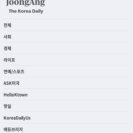
전체
사회
경제
라이프
연예/스포츠
ASK미국
HelloKtown
핫딜
KoreaDailyUs