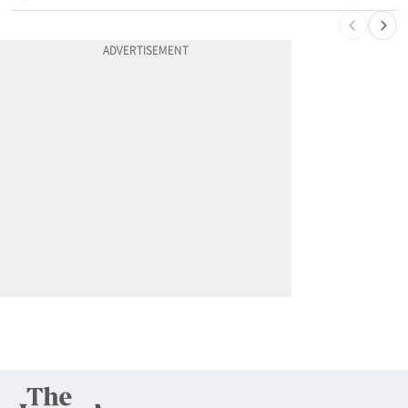
10
계좌만 열어도 최대 5000불…체킹 보너스 무한 경쟁