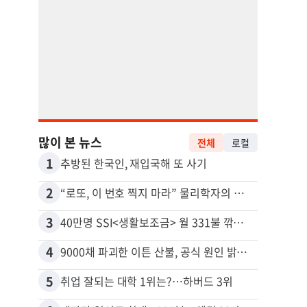
많이 본 뉴스
전체
로컬
1
11
추방된 한국인, 재입국해 또 사기
2
12
“로또, 이 번호 찍지 마라” 물리학자의 당첨금 높이는 비밀
3
13
40만명 SSI<생활보조금> 월 331불 깎이나
4
14
9000채 파괴한 이튼 산불, 공식 원인 밝혀졌다
5
15
취업 잘되는 대학 1위는?…하버드 3위