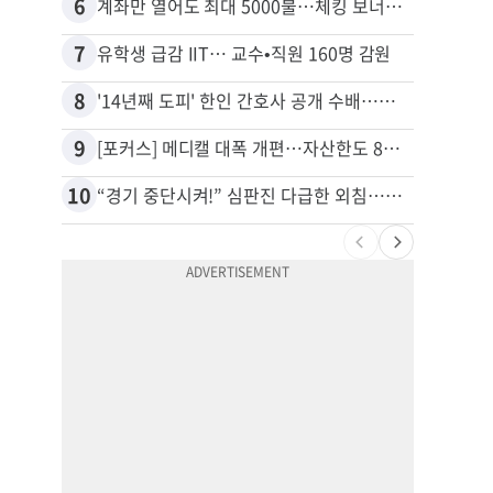
6
16
계좌만 열어도 최대 5000불…체킹 보너스 무한 경쟁
7
17
유학생 급감 IIT… 교수•직원 160명 감원
8
18
'14년째 도피' 한인 간호사 공개 수배…메디케어 사기 유죄
9
19
[포커스] 메디캘 대폭 개편…자산한도 84% 축소
10
20
“경기 중단시켜!” 심판진 다급한 외침…폭염에 야구팬 쓰러졌다