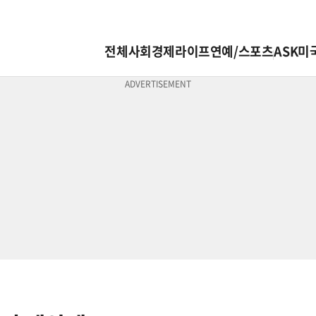
전체
사회
경제
라이프
연예/스포츠
ASK미