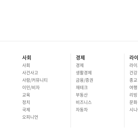
사회
경제
라
사회
경제
라이
사건사고
생활경제
건강
사람/커뮤니티
금융/증권
종교
이민/비자
재테크
여행 
교육
부동산
리빙
정치
비즈니스
문화 
국제
자동차
시니
오피니언