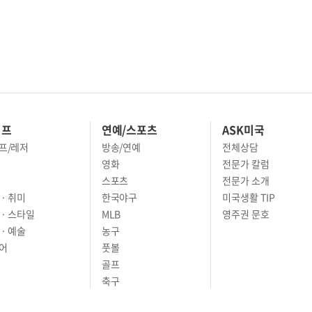
이프
연예/스포츠
ASK미국
프/레저
방송/연예
전체상담
영화
전문가 칼럼
스포츠
전문가 소개
· 취미
한국야구
미국생활 TIP
 · 스타일
MLB
영주권 문호
· 예술
농구
어
풋볼
골프