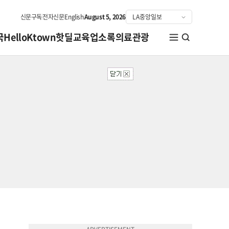
신문구독
전자신문
English
August 5, 2026
국
HelloKtown
핫딜
교육
업소록
의료관광