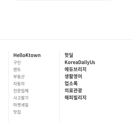
HelloKtown
핫딜
KoreaDailyUs
구인
에듀브리지
렌트
생활영어
부동산
업소록
자동차
의료관광
전문업체
해피빌리지
사고팔기
마켓세일
맛집