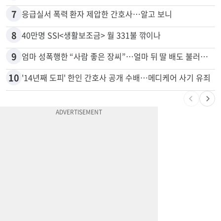
6
부에나파크 한인타운에 281유닛 주거단지 들어선다
7
응급실서 폭력 환자 제압한 간호사…알고 보니
8
40만명 SSI<생활보조금> 월 331불 깎이나
9
엄마 성폭행한 “사람 좋은 장씨”…얼마 뒤 딸 배도 불러왔다
10
'14년째 도피' 한인 간호사 공개 수배…메디케어 사기 유죄