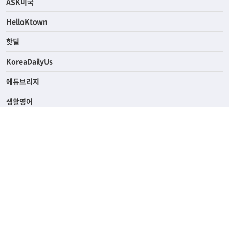
연예/스포츠
ASK미국
HelloKtown
핫딜
KoreaDailyUs
에듀브리지
생활영어
업소록
의료관광
해피빌리지
ABOUT
ADVERTISING
PRIVACY POLICY
TERMS OF SERVICE
윤리경영
고객센터
News Tips & Corrections
690 Wilshire Place Los Angeles, CA 90005