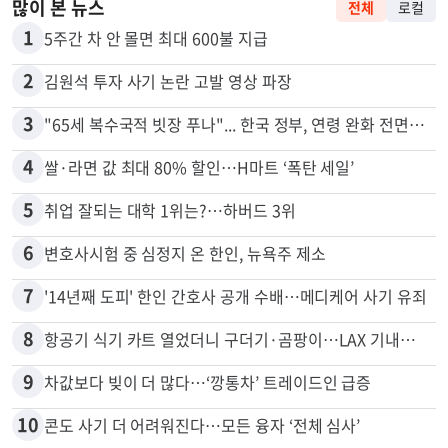
많이 본 뉴스
전체
로컬
1
5주간 차 안 몰면 최대 600불 지급
2
김원석 투자 사기 논란 고발 영상 파장
3
"65세 복수국적 빗장 푸나"... 한국 정부, 연령 완화 전면 추진
4
쌀·라면 값 최대 80% 할인…H마트 ‘폭탄 세일’
5
취업 잘되는 대학 1위는?…하버드 3위
6
변호사시험 중 심정지 온 한인, 뉴욕주 제소
7
'14년째 도피' 한인 간호사 공개 수배…메디케어 사기 유죄
8
항공기 식기 카트 열었더니 구더기·곰팡이…LAX 기내식 업체 논란
9
차값보다 빚이 더 많다…‘깡통차’ 트레이드인 급증