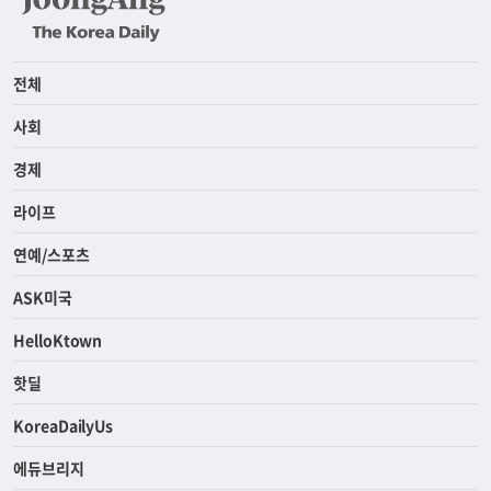
전체
사회
경제
라이프
연예/스포츠
ASK미국
HelloKtown
핫딜
KoreaDailyUs