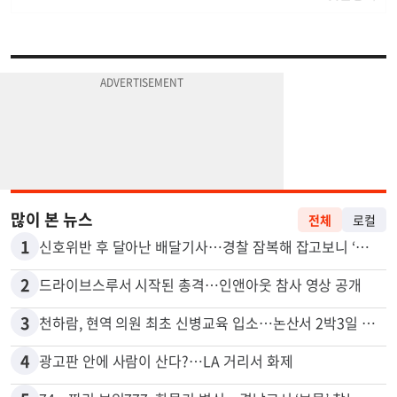
많이 본 뉴스
전체
로컬
1
신호위반 후 달아난 배달기사…경찰 잠복해 잡고보니 ‘반전’
2
드라이브스루서 시작된 총격…인앤아웃 참사 영상 공개
3
천하람, 현역 의원 최초 신병교육 입소…논산서 2박3일 생활
4
광고판 안에 사람이 산다?…LA 거리서 화제