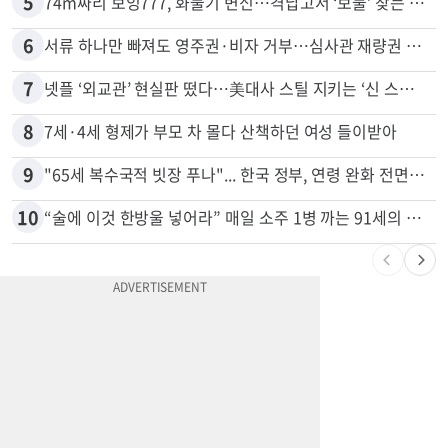
5
74m짜리 보잉777, 화물기 변신…격납고서 ‘보물’ 찾는 인천공항
6
서류 하나만 빠져도 영주권·비자 거부…심사관 재량권 대폭 확대
7
넷플 ‘외교관’ 현실판 떴다…美대사 스틸 지키는 ‘신 스틸러’
8
7세·4세 형제가 부모 차 몰다 산책하던 여성 들이받아
9
"65세 복수국적 빗장 푸나"... 한국 정부, 연령 완화 전면 추진
10
“술에 이것 한방울 넣어라” 매일 소주 1병 까는 91세의 철칙