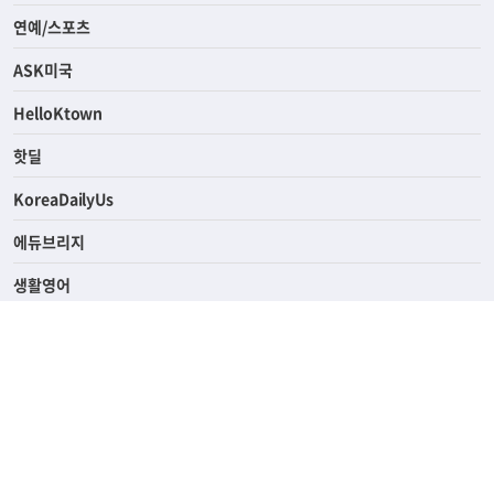
연예/스포츠
ASK미국
HelloKtown
핫딜
KoreaDailyUs
에듀브리지
생활영어
업소록
의료관광
해피빌리지
ABOUT
ADVERTISING
PRIVACY POLICY
TERMS OF SERVICE
윤리경영
고객센터
News Tips & Corrections