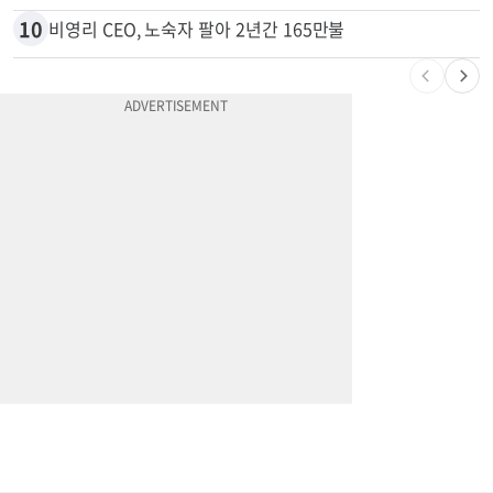
9
천하람, 현역 의원 최초 신병교육 입소…논산서 2박3일 생활
10
비영리 CEO, 노숙자 팔아 2년간 165만불