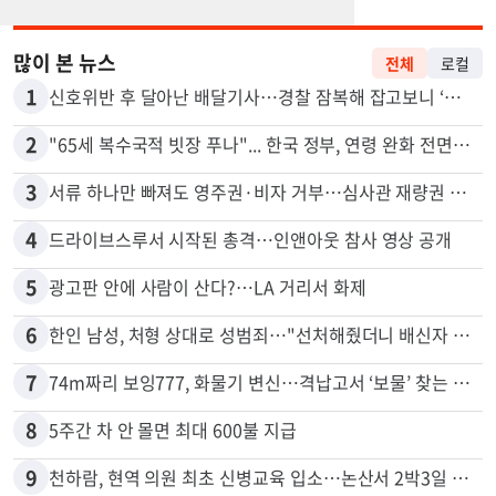
많이 본 뉴스
전체
로컬
1
신호위반 후 달아난 배달기사…경찰 잠복해 잡고보니 ‘반전’
2
"65세 복수국적 빗장 푸나"... 한국 정부, 연령 완화 전면 추진
3
서류 하나만 빠져도 영주권·비자 거부…심사관 재량권 대폭 확대
4
드라이브스루서 시작된 총격…인앤아웃 참사 영상 공개
5
광고판 안에 사람이 산다?…LA 거리서 화제
6
한인 남성, 처형 상대로 성범죄…"선처해줬더니 배신자 취급"
7
74m짜리 보잉777, 화물기 변신…격납고서 ‘보물’ 찾는 인천공항
8
5주간 차 안 몰면 최대 600불 지급