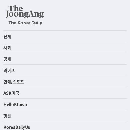
전체
사회
경제
라이프
연예/스포츠
ASK미국
HelloKtown
핫딜