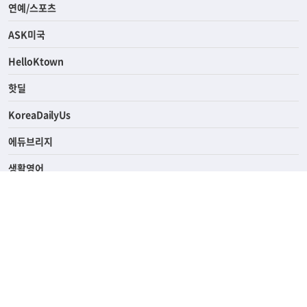
라이프
연예/스포츠
ASK미국
HelloKtown
핫딜
KoreaDailyUs
에듀브리지
생활영어
업소록
의료관광
해피빌리지
ABOUT
ADVERTISING
PRIVACY POLICY
TERMS OF SERVICE
윤리경영
고객센터