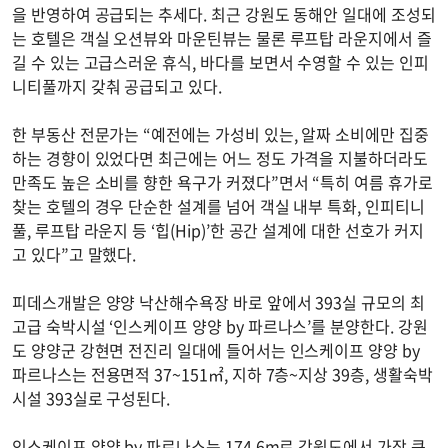
을 반영하여 공급되는 추세다. 최근 강원도 동해안 일대에 조성되
는 호텔은 객실 오션뷰와 마운틴뷰는 물론 루프탑 라운지에서 즐
길 수 있는 고급스러운 휴식, 바다를 보면서 수영할 수 있는 인피
니티풀까지 갖춰 공급되고 있다.
한 부동산 전문가는 “예전에는 가성비 있는, 알짜 소비에만 집중
하는 경향이 있었다면 최근에는 어느 정도 가격을 지불하더라도
만족도 높은 소비를 향한 욕구가 커졌다”면서 “특히 여름 휴가로
찾는 호텔의 경우 단순한 설계를 넘어 객실 내부 특화, 인피티니
풀, 루프탑 라운지 등 ‘힙(Hip)’한 공간 설계에 대한 선호가 커지
고 있다”고 말했다.
피데스개발은 양양 낙산해수욕장 바로 앞에서 393실 규모의 최
고급 숙박시설 ‘인스케이프 양양 by 파르나스’를 분양한다. 강원
도 양양군 강현면 전진리 일대에 들어서는 인스케이프 양양 by
파르나스는 전용면적 37~151㎡, 지하 7층~지상 39층, 생활숙박
시설 393실로 구성된다.
인스케이프 양양 by 파르나스는 174.6m로 강원도에서 가장 큰