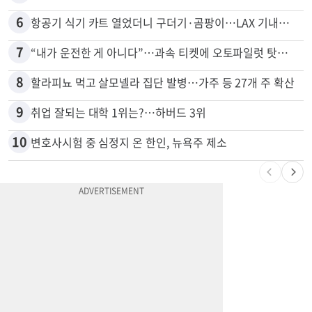
5
한인 남성, 처형 상대로 성범죄…"선처해줬더니 배신자 취급"
6
항공기 식기 카트 열었더니 구더기·곰팡이…LAX 기내식 업체 논란
7
“내가 운전한 게 아니다”…과속 티켓에 오토파일럿 탓한 운전자
8
할라피뇨 먹고 살모넬라 집단 발병…가주 등 27개 주 확산
9
취업 잘되는 대학 1위는?…하버드 3위
10
변호사시험 중 심정지 온 한인, 뉴욕주 제소