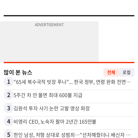
많이 본 뉴스
전체
로컬
1
"65세 복수국적 빗장 푸나"... 한국 정부, 연령 완화 전면 추진
2
5주간 차 안 몰면 최대 600불 지급
3
김원석 투자 사기 논란 고발 영상 파장
4
비영리 CEO, 노숙자 팔아 2년간 165만불