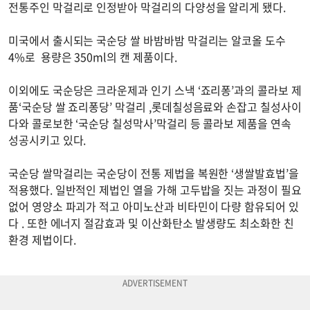
전통주인 막걸리로 인정받아 막걸리의 다양성을 알리게 됐다.
미국에서 출시되는 국순당 쌀 바밤바밤 막걸리는 알코올 도수
4%로 용량은 350ml의 캔 제품이다.
이외에도 국순당은 크라운제과 인기 스낵 ‘죠리퐁’과의 콜라보 제
품‘국순당 쌀 죠리퐁당’ 막걸리 ,롯데칠성음료와 손잡고 칠성사이
다와 콜로보한 ‘국순당 칠성막사’막걸리 등 콜라보 제품을 연속
성공시키고 있다.
국순당 쌀막걸리는 국순당이 전통 제법을 복원한 ‘생쌀발효법’을
적용했다. 일반적인 제법인 열을 가해 고두밥을 짓는 과정이 필요
없어 영양소 파괴가 적고 아미노산과 비타민이 다량 함유되어 있
다 . 또한 에너지 절감효과 및 이산화탄소 발생량도 최소화한 친
환경 제법이다.