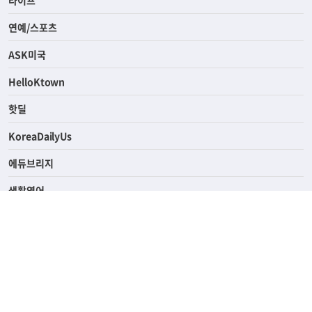
라이프
연예/스포츠
ASK미국
HelloKtown
핫딜
KoreaDailyUs
에듀브리지
생활영어
업소록
의료관광
해피빌리지
ABOUT
ADVERTISING
PRIVACY POLICY
TERMS OF SERVICE
윤리경영
고객센터
News Tips & Corrections