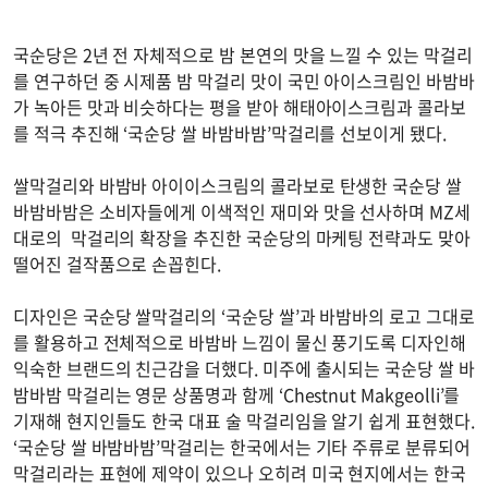
국순당은 2년 전 자체적으로 밤 본연의 맛을 느낄 수 있는 막걸리
를 연구하던 중 시제품 밤 막걸리 맛이 국민 아이스크림인 바밤바
가 녹아든 맛과 비슷하다는 평을 받아 해태아이스크림과 콜라보
를 적극 추진해 ‘국순당 쌀 바밤바밤’막걸리를 선보이게 됐다.
쌀막걸리와 바밤바 아이이스크림의 콜라보로 탄생한 국순당 쌀
바밤바밤은 소비자들에게 이색적인 재미와 맛을 선사하며 MZ세
대로의 막걸리의 확장을 추진한 국순당의 마케팅 전략과도 맞아
떨어진 걸작품으로 손꼽힌다.
디자인은 국순당 쌀막걸리의 ‘국순당 쌀’과 바밤바의 로고 그대로
를 활용하고 전체적으로 바밤바 느낌이 물신 풍기도록 디자인해
익숙한 브랜드의 친근감을 더했다. 미주에 출시되는 국순당 쌀 바
밤바밤 막걸리는 영문 상품명과 함께 ‘Chestnut Makgeolli’를
기재해 현지인들도 한국 대표 술 막걸리임을 알기 쉽게 표현했다.
‘국순당 쌀 바밤바밤’막걸리는 한국에서는 기타 주류로 분류되어
막걸리라는 표현에 제약이 있으나 오히려 미국 현지에서는 한국