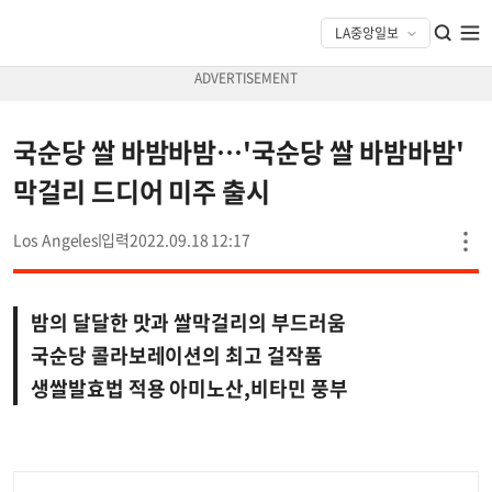
국순당 쌀 바밤바밤…'국순당 쌀 바밤바밤'
막걸리 드디어 미주 출시
Los Angeles
2022.09.18 12:17
밤의 달달한 맛과 쌀막걸리의 부드러움
국순당 콜라보레이션의 최고 걸작품
생쌀발효법 적용 아미노산,비타민 풍부