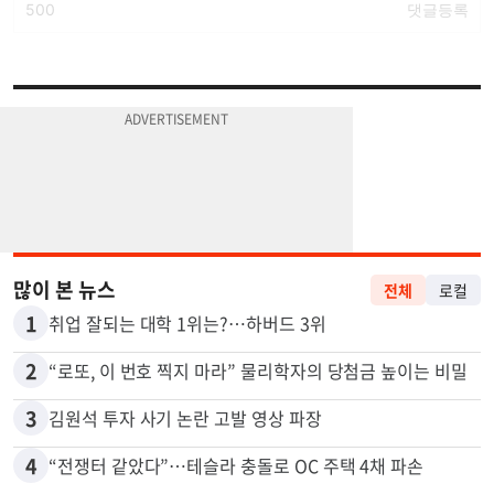
많이 본 뉴스
전체
로컬
1
취업 잘되는 대학 1위는?…하버드 3위
2
“로또, 이 번호 찍지 마라” 물리학자의 당첨금 높이는 비밀
3
김원석 투자 사기 논란 고발 영상 파장
4
“전쟁터 같았다”…테슬라 충돌로 OC 주택 4채 파손