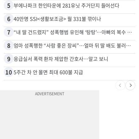
5
부에나파크 한인타운에 281유닛 주거단지 들어선다
6
40만명 SSI<생활보조금> 월 331불 깎이나
7
“내 딸 건드렸지” 성폭행범 유인해 ‘탕탕’…아빠의 복수 결말
8
엄마 성폭행한 “사람 좋은 장씨”…얼마 뒤 딸 배도 불러왔다
9
응급실서 폭력 환자 제압한 간호사…알고 보니
10
5주간 차 안 몰면 최대 600불 지급