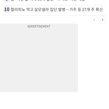
8
“내가 운전한 게 아니다”…과속 티켓에 오토파일럿 탓한 운전자
9
쌀·라면 값 최대 80% 할인…H마트 ‘폭탄 세일’
10
할라피뇨 먹고 살모넬라 집단 발병…가주 등 27개 주 확산