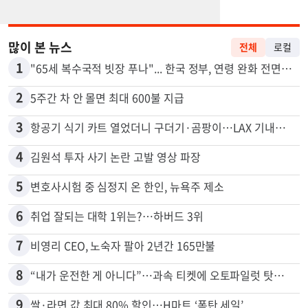
많이 본 뉴스
전체
로컬
1
"65세 복수국적 빗장 푸나"... 한국 정부, 연령 완화 전면 추진
2
5주간 차 안 몰면 최대 600불 지급
3
항공기 식기 카트 열었더니 구더기·곰팡이…LAX 기내식 업체 논란
4
김원석 투자 사기 논란 고발 영상 파장
5
변호사시험 중 심정지 온 한인, 뉴욕주 제소
6
취업 잘되는 대학 1위는?…하버드 3위
7
비영리 CEO, 노숙자 팔아 2년간 165만불