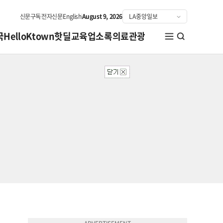
신문구독
전자신문
English
August 9, 2026
국
HelloKtown
핫딜
교육
업소록
의료관광