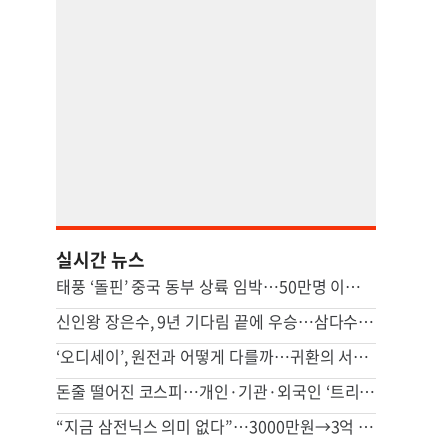
실시간 뉴스
태풍 ‘돌핀’ 중국 동부 상륙 임박…50만명 이상 대피
신인왕 장은수, 9년 기다림 끝에 우승…삼다수 마스터스 정상
‘오디세이’, 원전과 어떻게 다를까…귀환의 서사 對 성찰의 서사
돈줄 떨어진 코스피…개인·기관·외국인 ‘트리플 자금’ 모두 줄었다
“지금 삼전닉스 의미 없다”…3000만원→3억 된다는 이 종목