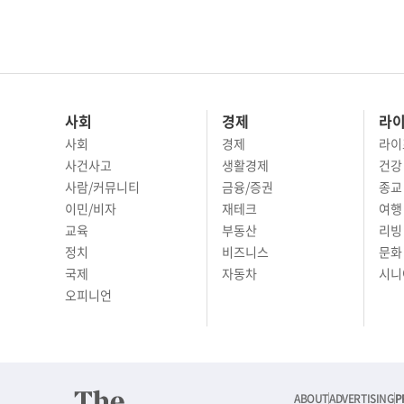
사회
경제
라
사회
경제
라이
사건사고
생활경제
건강
사람/커뮤니티
금융/증권
종교
이민/비자
재테크
여행 
교육
부동산
리빙
정치
비즈니스
문화 
국제
자동차
시니
오피니언
ABOUT
ADVERTISING
P