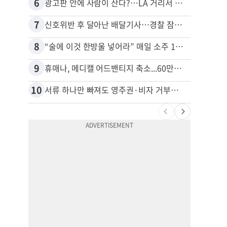
6
16
광고판 안에 사람이 산다?…LA 거리서 화제
7
17
신호위반 후 달아난 배달기사…경찰 잠복해 잡고보니 ‘반전’
8
18
“술에 이것 한방울 넣어라” 매일 소주 1병 까는 91세의 철칙
9
19
휴매나, 메디캘 어드밴티지 축소...60만명 플랜 상실 위기
10
20
서류 하나만 빠져도 영주권·비자 거부…심사관 재량권 대폭 확대
비영리