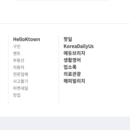
HelloKtown
핫딜
KoreaDailyUs
구인
에듀브리지
렌트
생활영어
부동산
업소록
자동차
의료관광
전문업체
해피빌리지
사고팔기
마켓세일
맛집