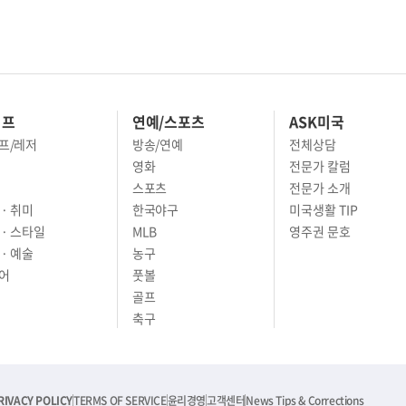
이프
연예/스포츠
ASK미국
프/레저
방송/연예
전체상담
영화
전문가 칼럼
스포츠
전문가 소개
· 취미
한국야구
미국생활 TIP
 · 스타일
MLB
영주권 문호
· 예술
농구
어
풋볼
골프
축구
RIVACY POLICY
TERMS OF SERVICE
윤리경영
고객센터
News Tips & Corrections