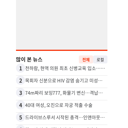
많이 본 뉴스
전체
로컬
1
11
천하람, 현역 의원 최초 신병교육 입소…논산서 2박3일 생활
2
12
목회자 신분으로 HIV 감염 숨기고 미성년자와 성관계
3
13
74m짜리 보잉777, 화물기 변신…격납고서 ‘보물’ 찾는 인천공항
포드 
4
14
40대 여성, 오진으로 자궁 적출 수술
5
15
드라이브스루서 시작된 총격…인앤아웃 참사 영상 공개