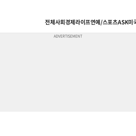
전체
사회
경제
라이프
연예/스포츠
ASK미