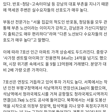
있다. 반포~청담~고속터미널 등 강남의 대표 부촌을 지나기 때문
에 역세권 주변은 실수요자들의 선호도가 매우 높다.
부동산 전문가는 “서울 집값의 척도인 반포동, 청담동을 모두 관
통해 부촌 노선이라는 이미지가 강하고, 강남권과 가산디지털단
지 출퇴근도 매우 편리하다”라며 “다른 노선보다 수요자들의 선
호도가 매우 높다”고 말했다.
이에 따라 7호선 인근 아파트 가격 상승세도 두드러진다. 중랑구
‘사가정 센트럴 아이파크’ 전용면적 84㎡는 14억을 넘기도 했으
며, 시장 위기론 속에서도 올 9월 13억원에 거래됐다. 분양가 대
비 2배 가량 오른 가격이다.
7호선은 연장도 거듭하고 있어 투자 가치도 높다. 서쪽에서는 작
년 인천 부평구청역에서 석남역까지 연장선(4.1㎞)이 뚫렸으며,
석남역에서 청라국제도시를 거쳐 공항철도 청라국제도시역까지
연결(10.7㎞) 노선도 공사에 들어갔다. 북쪽에서는 서울 도봉산
역을 시작으로 의정부 장암역, 탑석역을 지나 양주 옥정지구까지
이어지는 15.1㎞ 구간이 착공에 들어갔다. 개통은 2025년이 목