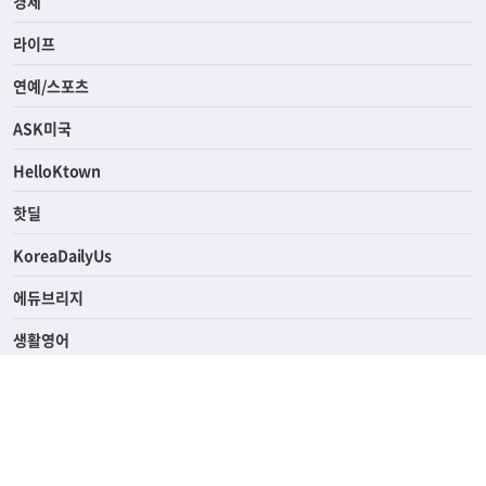
사회
경제
라이프
연예/스포츠
ASK미국
HelloKtown
핫딜
KoreaDailyUs
에듀브리지
생활영어
업소록
의료관광