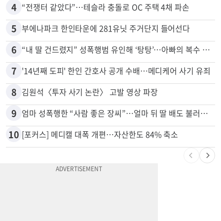
3
40만명 SSI<생활보조금> 월 331불 깎이나
4
“전쟁터 같았다”…테슬라 충돌로 OC 주택 4채 파손
5
부에나파크 한인타운에 281유닛 주거단지 들어선다
6
“내 딸 건드렸지” 성폭행범 유인해 ‘탕탕’…아빠의 복수 결말
7
'14년째 도피' 한인 간호사 공개 수배…메디케어 사기 유죄
8
김원석〈투자 사기 논란〉 고발 영상 파장
9
엄마 성폭행한 “사람 좋은 장씨”…얼마 뒤 딸 배도 불러왔다
10
[포커스] 메디캘 대폭 개편…자산한도 84% 축소