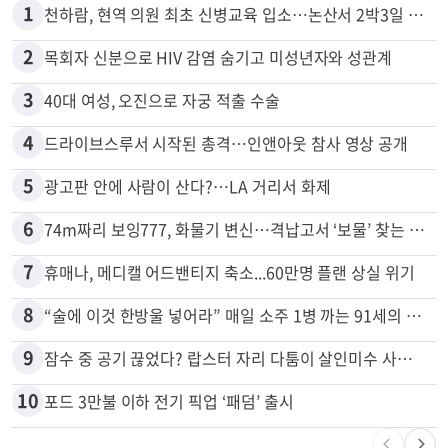
1
천하람, 현역 의원 최초 신병교육 입소…논산서 2박3일 생활
2
목회자 신분으로 HIV 감염 숨기고 미성년자와 성관계
3
40대 여성, 오진으로 자궁 적출 수술
4
드라이브스루서 시작된 총격…인앤아웃 참사 영상 공개
5
광고판 안에 사람이 산다?…LA 거리서 화제
6
74m짜리 보잉777, 화물기 변신…격납고서 ‘보물’ 찾는 인천공항
7
휴매나, 메디캘 어드밴티지 축소...60만명 플랜 상실 위기
8
“술에 이것 한방울 넣어라” 매일 소주 1병 까는 91세의 철칙
9
잠수 중 공기 끊었다? 랍스터 자리 다툼이 살인미수 사건으로
10
포드 3만불 이하 전기 픽업 ‘패덤’ 출시