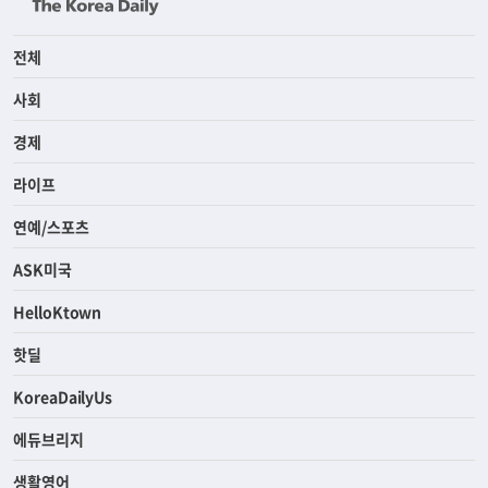
전체
사회
경제
라이프
연예/스포츠
ASK미국
HelloKtown
핫딜
KoreaDailyUs
에듀브리지
생활영어