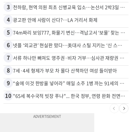
3
천하람, 현역 의원 최초 신병교육 입소…논산서 2박3일 생활
4
광고판 안에 사람이 산다?…LA 거리서 화제
5
74m짜리 보잉777, 화물기 변신…격납고서 ‘보물’ 찾는 인천공항
6
넷플 ‘외교관’ 현실판 떴다…美대사 스틸 지키는 ‘신 스틸러’
7
서류 하나만 빠져도 영주권·비자 거부…심사관 재량권 대폭 확대
8
7세·4세 형제가 부모 차 몰다 산책하던 여성 들이받아
9
“술에 이것 한방울 넣어라” 매일 소주 1병 까는 91세의 철칙
10
"65세 복수국적 빗장 푸나"... 한국 정부, 연령 완화 전면 추진