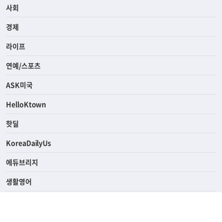
사회
경제
라이프
연예/스포츠
ASK미국
HelloKtown
핫딜
KoreaDailyUs
에듀브리지
생활영어
업소록
의료관광